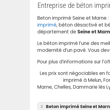
Entreprise de béton impr
e
r
c
Beton imprimé Seine et Marne :
e
imprimé
, béton désactivé et bé
c
département de
Seine et Mar
h
a
Le béton imprimé l’une des mei
m
modernité d’un pavé. Vous devez
p
v
Pour plus d’informations sur l’
i
d
Les prix sont négociables en f
e
imprimé à Melun, Fo
.
Marne, Chelles, Dammarie lès Lys
Beton imprimé Seine et Marne 