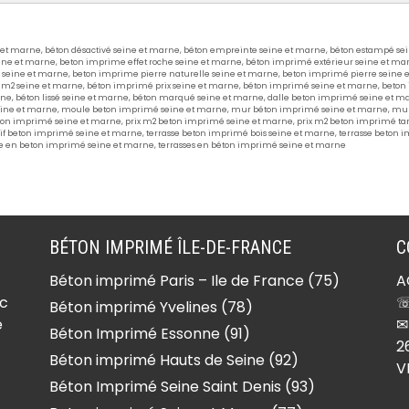
Devis 06 21 18 01 68
e et marne
,
béton désactivé seine et marne
,
béton empreinte seine et marne
,
béton estampé se
eine et marne
,
beton imprime effet roche seine et marne
,
béton imprimé extérieur seine et ma
-
Béton imprimé Forfry
 seine et marne
,
beton imprime pierre naturelle seine et marne
,
beton imprimé pierre seine 
 m2 seine et marne
,
béton imprimé prix seine et marne
,
béton imprimé seine et marne
,
beton 
(77165)
rne
,
béton lissé seine et marne
,
béton marqué seine et marne
,
dalle beton imprimé seine et m
eine et marne
,
moule beton imprimé seine et marne
,
mur béton imprimé seine et marne
,
mur
Béton imprimé Forges
eton imprimé seine et marne
,
prix m2 beton imprimé seine et marne
,
prix m2 beton imprimé tar
rif beton imprimé seine et marne
,
terrasse beton imprimé bois seine et marne
,
terrasse beton 
(77130)
se en beton imprimé seine et marne
,
terrasses en béton imprimé seine et marne
lle
Béton imprimé Fouju
(77390)
Béton imprimé Fresnes-
BÉTON IMPRIMÉ ÎLE-DE-FRANCE
C
sur-Marne (77410)
ur-
Béton imprimé Frétoy
Béton imprimé Paris – Ile de France (75)
A
(77320)
ec
☏
Béton imprimé Yvelines (78)
e
✉
-
Béton imprimé Fromont
Béton Imprimé Essonne (91)
2
(77760)
Béton imprimé Hauts de Seine (92)
V
res
Béton imprimé Fublaines
Béton Imprimé Seine Saint Denis (93)
(77470)