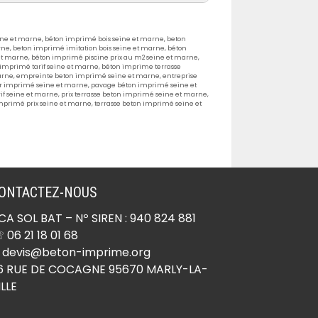
ine et marne
,
béton imprimé bois seine et marne
,
beton
rne
,
beton imprimé imitation bois seine et marne
,
béton
Béton imprimé Ocquerre
et marne
,
béton imprimé piscine prix au m2 seine et marne
,
imprimé tarif seine et marne
,
béton imprime terrasse
(77440)
arne
,
empreinte beton imprimé seine et marne
,
entreprise
 imprimé seine et marne
,
pavage béton imprimé seine et
Béton imprimé Oissery
if seine et marne
,
prix terrasse beton imprimé seine et marne
,
imprimé prix seine et marne
,
terrasse beton imprimé seine et
(77178)
Béton imprimé Orly-sur-
Morin (77750)
Béton imprimé Ormesson
ONTACTEZ-NOUS
(77167)
Béton imprimé Othis
CA SOL BAT
– Nº SIREN : 940 824 881
(77280)
 06 21 18 01 68
 devis@beton-imprime.org
Béton imprimé Ozoir-la-
6 RUE DE COCAGNE 95670 MARLY-LA-
Ferrière (77330)
ILLE
Béton imprimé Ozouer-le-
Voulgis (77390)