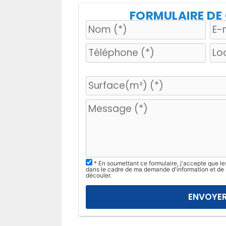
FORMULAIRE D
V
e
u
i
l
l
e
z
* En soumettant ce formulaire, j'accepte que le
dans le cadre de ma demande d'information et de 
l
découler.
a
i
s
s