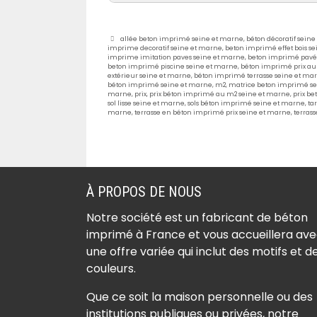
Étiquettes
allée beton imprimé seine et marne
,
béton décoratif sein
imprime decoratif seine et marne
,
beton imprimé effet bois s
Béton imprimé Achères
imprime imitation paves seine et marne
,
beton imprimé pavé
beton imprimé piscine seine et marne
,
béton imprimé prix au
la-Forêt (77760)
extérieur seine et marne
,
béton imprimé terrasse seine et ma
béton imprimé seine et marne
,
m2
,
matrice beton imprimé s
Béton imprimé Amillis
marne
,
prix
,
prix béton imprimé au m2 seine et marne
,
prix b
sol lisse seine et marne
,
sols béton imprimé seine et marne
,
ta
(77120)
marne
,
terrasse en béton imprimé prix seine et marne
,
terras
Béton imprimé Amponvi
(77760)
Béton imprimé Andrezel
À PROPOS DE NOUS
(77390)
Béton imprimé Annet-s
Notre société est un fabricant de béton
Marne (77410)
imprimé à France et vous accueillera av
une offre variée qui inclut des motifs et d
Béton imprimé Arbonne
couleurs.
la-Forêt (77630)
Béton imprimé Argentiè
Que ce soit la maison personnelle ou des
(77390)
institutions publiques ou privées, notre