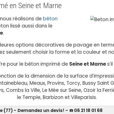
imé en Seine et Marne
 nous réalisons de
béton
ton lissé aussi dans le
ne
.
lleures options décoratives de pavage en termes
 seulement choisir la forme et la couleur et nou
offre pour le béton imprimé de
Seine et Marne
s’i
onction de la dimension de la surface d’impres
ntainebleau, Meaux, Provins, Torcy, Bussy Saint
, Combs la Ville, Le Mée sur Seine, Ozoir la Fer
le Temple, Barbizon et Villeparisis.
(77) - Demandez un devis! - ☎️ 06 21 18 01 68