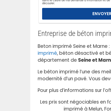
dans le cadre de ma demande d'information et de 
l
découler.
a
i
s
s
Entreprise de béton impr
e
r
c
Beton imprimé Seine et Marne :
e
imprimé
, béton désactivé et bé
c
département de
Seine et Mar
h
a
Le béton imprimé l’une des mei
m
modernité d’un pavé. Vous devez
p
v
Pour plus d’informations sur l’
i
d
Les prix sont négociables en f
e
imprimé à Melun, Fo