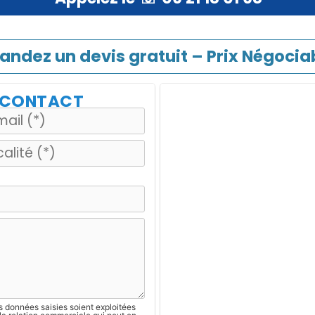
ndez un devis gratuit – Prix Négociab
E CONTACT
s données saisies soient exploitées