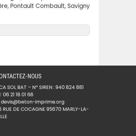
rière, Pontault Combault, Savigny
Béton imprimé Ocquerre
(77440)
Béton imprimé Oissery
ONTACTEZ-NOUS
(77178)
CA SOL BAT
– Nº SIREN : 940 824 881
Béton imprimé Orly-sur-
 06 21 18 01 68
Morin (77750)
 devis@beton-imprime.org
Béton imprimé Ormesson
6 RUE DE COCAGNE 95670 MARLY-LA-
ILLE
(77167)
Béton imprimé Othis
(77280)