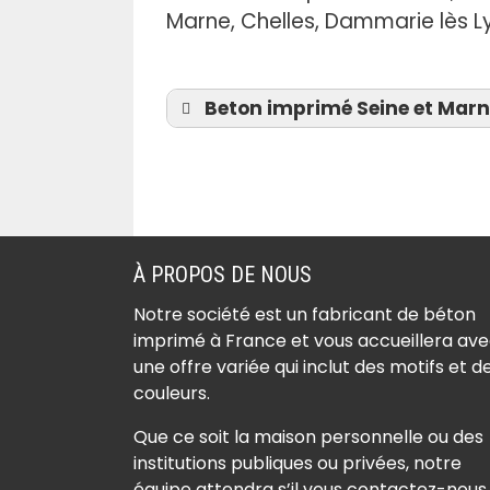
.
Marne, Chelles, Dammarie lès Lys
Beton imprimé Seine et Marne 
Béton imprimé Achères
la-Forêt (77760)
Béton imprimé Amillis
À PROPOS DE NOUS
(77120)
Notre société est un fabricant de béton
Béton imprimé Amponvi
imprimé à France et vous accueillera av
(77760)
une offre variée qui inclut des motifs et d
Béton imprimé Andrezel
couleurs.
(77390)
Que ce soit la maison personnelle ou des
Béton imprimé Annet-s
institutions publiques ou privées, notre
Marne (77410)
équipe attendra s’il vous contactez-nous.