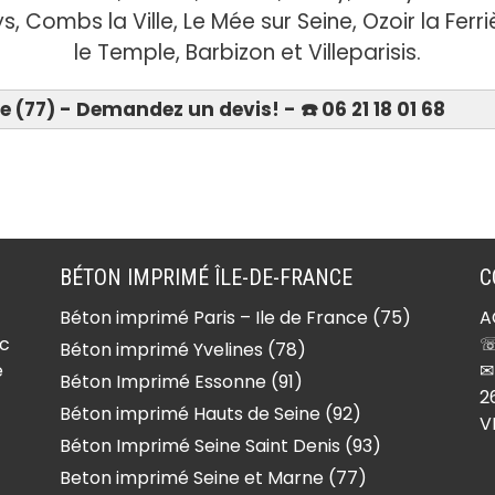
, Combs la Ville, Le Mée sur Seine, Ozoir la Fer
le Temple, Barbizon et Villeparisis.
(77) - Demandez un devis! - ☎️ 06 21 18 01 68
Devis 06 21 18 01 68
-
Béton imprimé Forfry
(77165)
Béton imprimé Forges
BÉTON IMPRIMÉ ÎLE-DE-FRANCE
C
(77130)
Béton imprimé Paris – Ile de France (75)
A
lle
Béton imprimé Fouju
ec
☏
Béton imprimé Yvelines (78)
(77390)
e
✉
Béton Imprimé Essonne (91)
Béton imprimé Fresnes-
2
Béton imprimé Hauts de Seine (92)
V
sur-Marne (77410)
Béton Imprimé Seine Saint Denis (93)
ur-
Béton imprimé Frétoy
Beton imprimé Seine et Marne (77)
(77320)