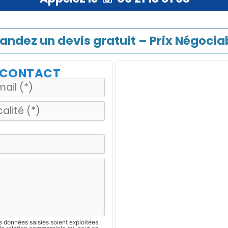
ndez un devis gratuit – Prix Négociab
E CONTACT
s données saisies soient exploitées