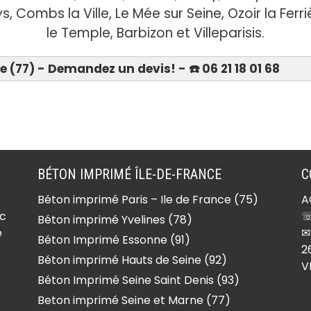
, Combs la Ville, Le Mée sur Seine, Ozoir la Fer
le Temple, Barbizon et Villeparisis.
(77) - Demandez un devis! - ☎️ 06 21 18 01 68
Devis 06 21 18 01 68
-
Béton imprimé Forfry
(77165)
Béton imprimé Forges
BÉTON IMPRIMÉ ÎLE-DE-FRANCE
C
(77130)
Béton imprimé Paris – Ile de France (75)
A
lle
Béton imprimé Fouju
ec
☏
Béton imprimé Yvelines (78)
(77390)
e
✉
Béton Imprimé Essonne (91)
Béton imprimé Fresnes-
2
Béton imprimé Hauts de Seine (92)
V
sur-Marne (77410)
Béton Imprimé Seine Saint Denis (93)
ur-
Béton imprimé Frétoy
Beton imprimé Seine et Marne (77)
(77320)