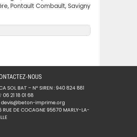
rière, Pontault Combault, Savigny
Béton imprimé Ocquerre
(77440)
Béton imprimé Oissery
ONTACTEZ-NOUS
(77178)
CA SOL BAT
– Nº SIREN : 940 824 881
Béton imprimé Orly-sur-
 06 21 18 01 68
Morin (77750)
 devis@beton-imprime.org
Béton imprimé Ormesson
6 RUE DE COCAGNE 95670 MARLY-LA-
ILLE
(77167)
Béton imprimé Othis
(77280)