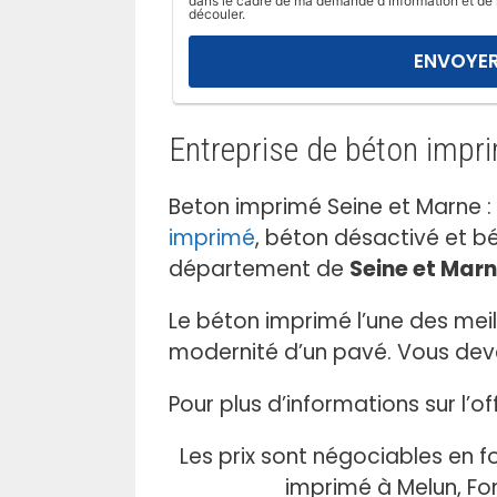
dans le cadre de ma demande d'information et de 
l
découler.
a
i
s
s
Entreprise de béton impr
e
r
c
Beton imprimé Seine et Marne :
e
imprimé
, béton désactivé et bé
c
département de
Seine et Mar
h
a
Le béton imprimé l’une des mei
m
modernité d’un pavé. Vous devez
p
v
Pour plus d’informations sur l’
i
d
Les prix sont négociables en f
e
imprimé à Melun, Fo