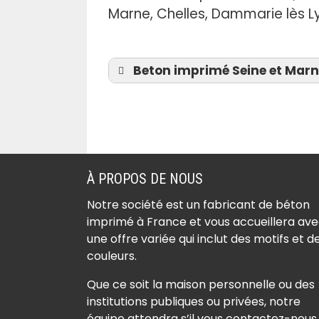
.
Marne, Chelles, Dammarie lès Lys
Beton imprimé Seine et Marne 
Béton imprimé Achères
la-Forêt (77760)
Béton imprimé Amillis
À PROPOS DE NOUS
(77120)
Notre société est un fabricant de béton
Béton imprimé Amponvi
imprimé à France et vous accueillera av
(77760)
une offre variée qui inclut des motifs et d
Béton imprimé Andrezel
couleurs.
(77390)
Que ce soit la maison personnelle ou des
Béton imprimé Annet-s
institutions publiques ou privées, notre
Marne (77410)
équipe attendra s’il vous contactez-nous.