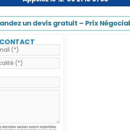
ndez un devis gratuit – Prix Négociab
E CONTACT
s données saisies soient exploitées