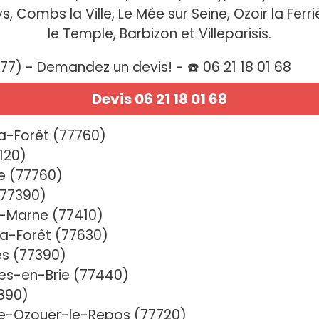
, Combs la Ville, Le Mée sur Seine, Ozoir la Fer
le Temple, Barbizon et Villeparisis.
7) - Demandez un devis! - ☎️ 06 21 18 01 68
Devis 06 21 18 01 68
a-Forêt (77760)
120)
e (77760)
(77390)
-Marne (77410)
a-Forêt (77630)
es (77390)
es-en-Brie (77440)
7890)
re-Ozouer-le-Repos (77720)