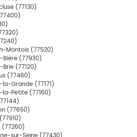
luse (77130)
(77400)
30)
77320)
77240)
n-Montois (77520)
-Bière (77930)
-Brie (77120)
ux (77460)
-la-Grande (77171)
la-Petite (77160)
(77144)
on (77650)
(77910)
 (77260)
e-sur-Seine (77430)