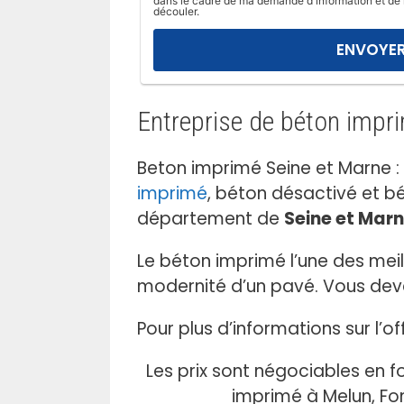
dans le cadre de ma demande d'information et de 
l
découler.
a
i
s
s
Entreprise de béton impr
e
r
c
Beton imprimé Seine et Marne :
e
imprimé
, béton désactivé et bé
c
département de
Seine et Mar
h
a
Le béton imprimé l’une des mei
m
modernité d’un pavé. Vous devez
p
v
Pour plus d’informations sur l’
i
d
Les prix sont négociables en f
e
imprimé à Melun, Fo