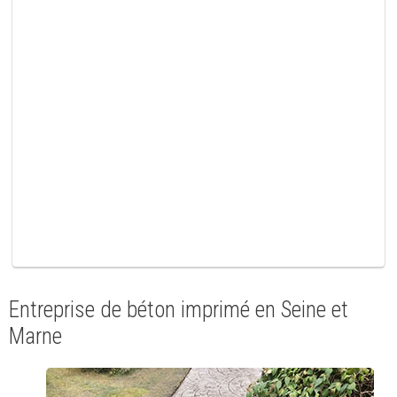
h
a
m
p
v
i
d
e
.
Entreprise de béton imprimé en Seine et
Marne