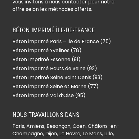
vous invitons à nous contacter pour notre
Béton imprimé Aulnoy (77120)
offre selon les méthodes offerts.
Béton imprimé Avon (77210)
Béton imprimé Baby (77480)
BÉTON IMPRIMÉ ÎLE-DE-FRANCE
Béton imprimé Bagneaux-sur-Loing
Béton imprimé Paris – Ile de France (75)
(77167)
Béton imprimé Yvelines (78)
Béton imprimé Bailly-Romainvilliers
(77700)
Béton Imprimé Essonne (91)
Béton imprimé Balloy (77118)
Béton imprimé Hauts de Seine (92)
Béton imprimé Bannost-
Béton Imprimé Seine Saint Denis (93)
Villegagnon (77970)
Beton imprimé Seine et Marne (77)
Béton imprimé Barbey (77130)
Béton imprimé Val d’Oise (95)
Béton imprimé Barbizon (77630)
Béton imprimé Barcy (77910)
NOUS TRAVAILLONS DANS
Béton imprimé Bassevelle (77750)
Paris,
Amiens
, Besançon, Caen, Châlons-en-
Béton imprimé Bazoches-lès-Bray
Champagne, Dijon, Le Havre, Le Mans, Lille,
(77118)