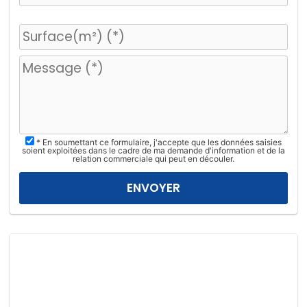
V
e
u
i
l
l
e
z
* En soumettant ce formulaire, j'accepte que les données saisies
l
soient exploitées dans le cadre de ma demande d'information et de la
relation commerciale qui peut en découler.
a
i
s
s
e
r
c
e
c