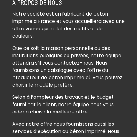
À PROPOS DE NOUS
Béton imprimé Amillis (77120)
Notre société est un fabricant de béton
Béton imprimé Amponville (77760)
imprimé à France et vous accueillera avec une
Béton imprimé Andrezel (77390)
offre variée qui inclut des motifs et de
Béton imprimé Annet-sur-Marne
couleurs.
(77410)
Que ce soit la maison personnelle ou des
Béton imprimé Arbonne-la-Forêt
institutions publiques ou privées, notre équipe
(77630)
attendra s’il vous contactez-nous. Nous
Béton imprimé Argentières (77390)
fournissons un catalogue avec l’offre du
Béton imprimé Armentières-en-Brie
producteur de béton imprimé où vous pouvez
(77440)
choisir le modèle préféré.
Béton imprimé Arville (77890)
Selon à l’ampleur des travaux et le budget
Béton imprimé Aubepierre-Ozouer-
fourni par le client, notre équipe peut vous
le-Repos (77720)
aider à choisir la meilleure offre.
Béton imprimé Aufferville (77570)
Avec notre offre nous fournissons aussi les
Béton imprimé Augers-en-Brie
services d’exécution du béton imprimé. Nous
(77560)