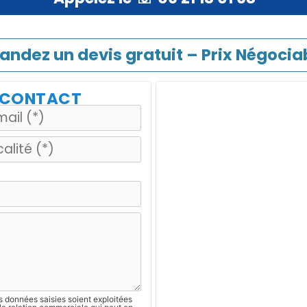
ndez un devis gratuit – Prix Négociab
E CONTACT
s données saisies soient exploitées