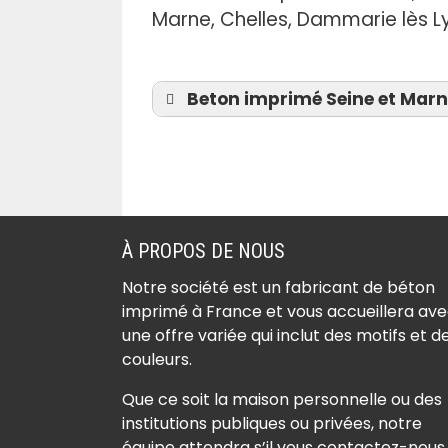
.
Marne, Chelles, Dammarie lès Lys
Beton imprimé Seine et Marne 
Béton imprimé Achères
la-Forêt (77760)
Béton imprimé Amillis
À PROPOS DE NOUS
(77120)
Notre société est un fabricant de béton
Béton imprimé Amponvi
imprimé à France et vous accueillera av
(77760)
une offre variée qui inclut des motifs et d
Béton imprimé Andrezel
couleurs.
(77390)
Que ce soit la maison personnelle ou des
Béton imprimé Annet-s
institutions publiques ou privées, notre
Marne (77410)
équipe attendra s’il vous contactez-nous.