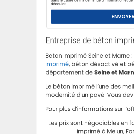
dans le cadre de ma demande d'information et de 
l
découler.
a
i
s
s
Entreprise de béton impr
e
r
c
Beton imprimé Seine et Marne :
e
imprimé
, béton désactivé et bé
c
département de
Seine et Mar
h
a
Le béton imprimé l’une des mei
m
modernité d’un pavé. Vous devez
p
v
Pour plus d’informations sur l’
i
d
Les prix sont négociables en f
e
imprimé à Melun, Fo