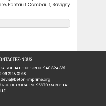
rière, Pontault Combault, Savigny
Béton imprimé Ocquerre
(77440)
Béton imprimé Oissery
ONTACTEZ-NOUS
(77178)
CA SOL BAT
– Nº SIREN : 940 824 881
Béton imprimé Orly-sur-
 06 21 18 01 68
Morin (77750)
 devis@beton-imprime.org
Béton imprimé Ormesson
6 RUE DE COCAGNE 95670 MARLY-LA-
ILLE
(77167)
Béton imprimé Othis
(77280)