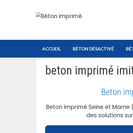
Aller
au
contenu
ACCUEIL
BÉTON DÉSACTIVÉ
BÉ
beton imprimé imit
Beton im
Beton imprimé Seine et Marne 
des solutions su