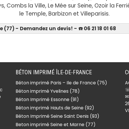
, Combs la Ville, Le Mée sur Seine, Ozoir la Fer
le Temple, Barbizon et Villeparisis.
(77) - Demandez un devis! - ☎️ 06 21 18 01 68
Devis 06 21 18 01 68
-
Béton imprimé Forfry
(77165)
Béton imprimé Forges
BÉTON IMPRIMÉ ÎLE-DE-FRANCE
C
(77130)
Béton imprimé Paris – Ile de France (75)
A
lle
Béton imprimé Fouju
ec
☏
Béton imprimé Yvelines (78)
(77390)
e
✉
Béton Imprimé Essonne (91)
Béton imprimé Fresnes-
2
Béton imprimé Hauts de Seine (92)
V
sur-Marne (77410)
Béton Imprimé Seine Saint Denis (93)
ur-
Béton imprimé Frétoy
Beton imprimé Seine et Marne (77)
(77320)