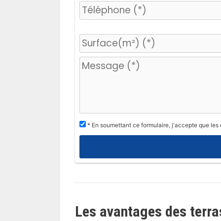
V
e
u
i
l
l
e
z
* En soumettant ce formulaire, j'accepte que les
l
a
i
s
s
e
Les avantages des terra