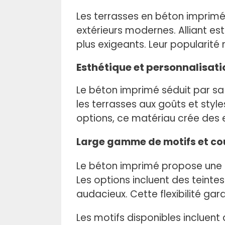
r
c
Les terrasses en béton imprimé
e
extérieurs modernes. Alliant est
c
plus exigeants. Leur popularité 
h
Esthétique et personnalisati
a
m
Le béton imprimé séduit par sa 
p
les terrasses aux goûts et styl
v
options, ce matériau crée des
i
Large gamme de motifs et co
d
e
Le béton imprimé propose une 
.
Les options incluent des teinte
audacieux. Cette flexibilité ga
Les motifs disponibles incluent