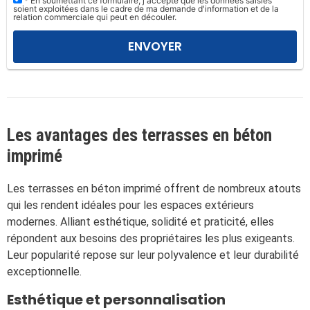
* En soumettant ce formulaire, j'accepte que les données saisies
l
soient exploitées dans le cadre de ma demande d'information et de la
relation commerciale qui peut en découler.
a
i
s
s
e
r
c
Les avantages des terrasses en béton
e
imprimé
c
h
Les terrasses en béton imprimé offrent de nombreux atouts
a
qui les rendent idéales pour les espaces extérieurs
m
modernes. Alliant esthétique, solidité et praticité, elles
p
répondent aux besoins des propriétaires les plus exigeants.
v
Leur popularité repose sur leur polyvalence et leur durabilité
i
exceptionnelle.
d
e
Esthétique et personnalisation
.