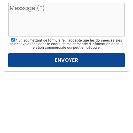
u
i
l
l
e
z
* En soumettant ce formulaire, j'accepte que les données saisies
l
soient exploitées dans le cadre de ma demande d'information et de la
relation commerciale qui peut en découler.
a
i
s
s
e
r
c
e
c
h
a
m