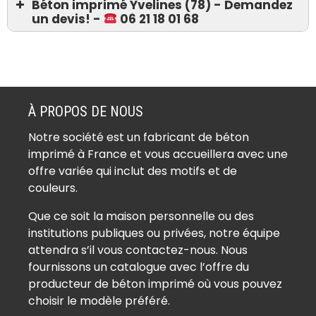
Béton imprimé Yvelines (78) - Demandez
un devis! -
06 21 18 01 68
Devis 06 21 18 01 68
Béton imprimé Ablis (78660)
Béton imprimé Achères (78260)
À PROPOS DE NOUS
Béton imprimé Adainville (78113)
Notre société est un fabricant de béton
Béton imprimé Aigremont (78240)
imprimé à France et vous accueillera avec une
Béton imprimé Allainville (78660)
offre variée qui inclut des motifs et de
Béton imprimé Andelu (78770)
couleurs.
Béton imprimé Andrésy (78570)
Que ce soit la maison personnelle ou des
Béton imprimé Arnouville-lès-
institutions publiques ou privées, notre équipe
Mantes (78790)
attendra s’il vous contactez-nous. Nous
Béton imprimé Aubergenville
fournissons un catalogue avec l’offre du
(78410)
producteur de béton imprimé où vous pouvez
Béton imprimé Auffargis (78610)
choisir le modèle préféré.