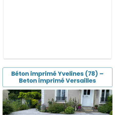
p
v
i
d
e
.
Béton imprimé Yvelines (78) –
Beton imprimé Versailles