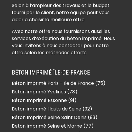
Béton imprimé Auffreville-Brasseuil
Selon à l’ampleur des travaux et le budget
(78930)
fourni par le client, notre équipe peut vous
Béton imprimé Aulnay-sur-Mauldre
aider à choisir la meilleure offre.
(78126)
Avec notre offre nous fournissons aussi les
Béton imprimé Auteuil (78770)
services d’exécution du béton imprimé. Nous
Béton imprimé Autouillet (78770)
vous invitons à nous contacter pour notre
Béton imprimé Bailly (78870)
offre selon les méthodes offerts.
Béton imprimé Bazainville (78550)
Béton imprimé Bazemont (78580)
BÉTON IMPRIMÉ ÎLE-DE-FRANCE
Béton imprimé Bazoches-sur-
Béton imprimé Paris – Ile de France (75)
Guyonne (78490)
Béton imprimé Yvelines (78)
Béton imprimé Béhoust (78910)
Béton imprimé Bennecourt (78270)
Béton Imprimé Essonne (91)
Béton imprimé Beynes (78650)
Béton imprimé Hauts de Seine (92)
Béton imprimé Blaru (78270)
Béton Imprimé Seine Saint Denis (93)
Béton imprimé Boinville-en-Mantois
Beton imprimé Seine et Marne (77)