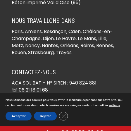
(78930)
Béton imprimé Val d’Oise (95)
Béton imprimé Boinville-le-Gaillard
(78660)
NOUS TRAVAILLONS DANS
Béton imprimé Boinvilliers (78200)
Paris,
Amiens
, Besançon, Caen, Châlons-en-
Béton imprimé Bois-d’Arcy (78390)
Champagne, Dijon, Le Havre, Le Mans, Lille,
Béton imprimé Boissets (78910)
Metz, Nancy, Nantes, Orléans, Reims, Rennes,
Béton imprimé Boissy-Mauvoisin
Rouen, Strasbourg, Troyes
(78200)
Béton imprimé Boissy-sans-Avoir
CONTACTEZ-NOUS
(78490)
ACA SOL BAT
– Nº SIREN : 940 824 881
Béton imprimé Bonnelles (78830)
☏ 06 21 18 01 68
Béton imprimé Bonnières-sur-Seine
✉ devis@beton-imprime.org
(78270)
Nous utilisons des cookies pour vous offrir la meilleure expérience sur notre site. You
26 RUE DE COCAGNE 95670 MARLY-LA-VILLE
can find out more about which cookies we are using or switch them off in
settings
.
Béton imprimé Bouafle (78410)
Béton imprimé Bougival (78380)
Fermer la bannière des cookies GD
Accepter
Rejeter
© Copyright 2026 -
Béton Imprimé
. Tous droits réservés.
Béton imprimé Bourdonné (78113)