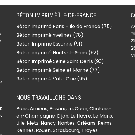
BÉTON IMPRIMÉ ÎLE-DE-FRANCE
C
Béton imprimé Paris – Ile de France (75)
A
ec
☏
Béton imprimé Yvelines (78)
e
✉
Béton Imprimé Essonne (91)
2
Béton imprimé Hauts de Seine (92)
V
Béton Imprimé Seine Saint Denis (93)
Beton imprimé Seine et Marne (77)
Béton imprimé Val d’Oise (95)
e
NOUS TRAVAILLONS DANS
t
Paris,
Amiens
, Besançon, Caen, Châlons-
s
en-Champagne, Dijon, Le Havre, Le Mans,
Lille, Metz, Nancy, Nantes, Orléans, Reims,
Rennes, Rouen, Strasbourg, Troyes
s