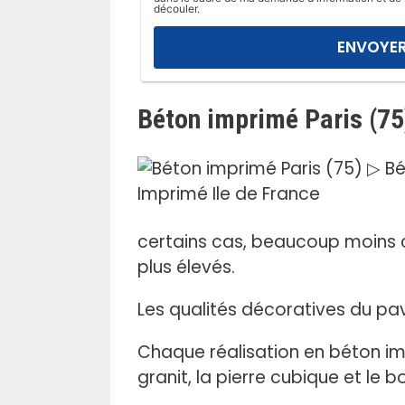
l
découler.
a
i
s
s
Béton imprimé Paris (75
e
r
c
e
c
h
certains cas, beaucoup moins c
a
plus élevés.
m
p
Les qualités décoratives du p
v
i
Chaque réalisation en béton impr
d
granit, la pierre cubique et le b
e