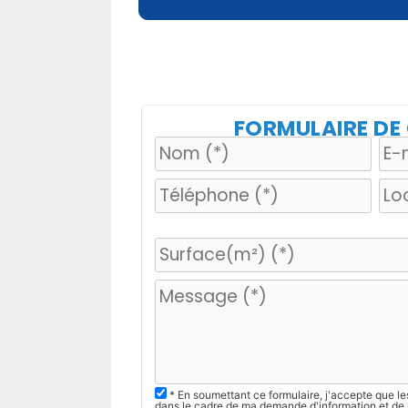
FORMULAIRE D
V
e
u
i
l
l
e
z
* En soumettant ce formulaire, j'accepte que le
dans le cadre de ma demande d'information et de 