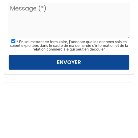
u
i
l
l
e
z
* En soumettant ce formulaire, j'accepte que les données saisies
l
soient exploitées dans le cadre de ma demande d'information et de la
relation commerciale qui peut en découler.
a
i
s
s
e
r
c
e
c
h
a
m