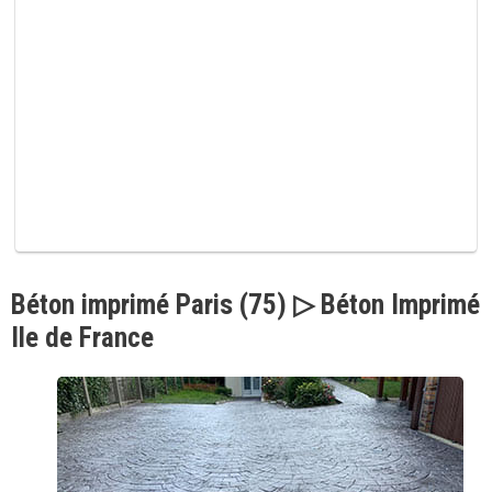
p
v
i
d
e
.
Béton imprimé Paris (75) ▷ Béton Imprimé
Ile de France