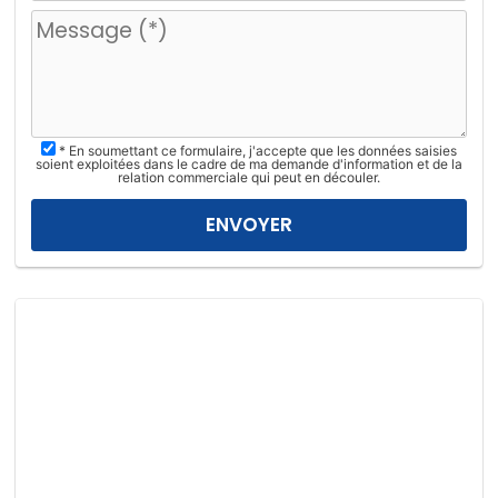
u
i
l
l
e
z
* En soumettant ce formulaire, j'accepte que les données saisies
l
soient exploitées dans le cadre de ma demande d'information et de la
relation commerciale qui peut en découler.
a
i
s
s
e
r
c
e
c
h
a
m