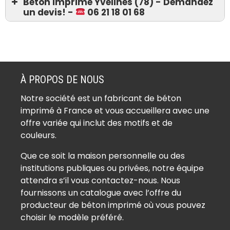
Béton imprimé Yvelines (78) - Demandez
un devis! -
06 21 18 01 68
Devis 06 21 18 01 68
Béton imprimé Ablis (78660)
Béton imprimé Achères (78260)
À PROPOS DE NOUS
Béton imprimé Adainville (78113)
Notre société est un fabricant de béton
Béton imprimé Aigremont (78240)
imprimé à France et vous accueillera avec une
Béton imprimé Allainville (78660)
offre variée qui inclut des motifs et de
Béton imprimé Andelu (78770)
couleurs.
Béton imprimé Andrésy (78570)
Que ce soit la maison personnelle ou des
Béton imprimé Arnouville-lès-
institutions publiques ou privées, notre équipe
Mantes (78790)
attendra s’il vous contactez-nous. Nous
Béton imprimé Aubergenville
fournissons un catalogue avec l’offre du
(78410)
producteur de béton imprimé où vous pouvez
Béton imprimé Auffargis (78610)
choisir le modèle préféré.