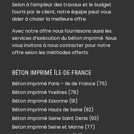
Béton imprimé Auffreville-Brasseuil
Selon à l’ampleur des travaux et le budget
(78930)
fourni par le client, notre équipe peut vous
Béton imprimé Aulnay-sur-Mauldre
aider à choisir la meilleure offre.
(78126)
Avec notre offre nous fournissons aussi les
Béton imprimé Auteuil (78770)
services d’exécution du béton imprimé. Nous
Béton imprimé Autouillet (78770)
vous invitons à nous contacter pour notre
Béton imprimé Bailly (78870)
offre selon les méthodes offerts.
Béton imprimé Bazainville (78550)
Béton imprimé Bazemont (78580)
BÉTON IMPRIMÉ ÎLE-DE-FRANCE
Béton imprimé Bazoches-sur-
Béton imprimé Paris – Ile de France (75)
Guyonne (78490)
Béton imprimé Yvelines (78)
Béton imprimé Béhoust (78910)
Béton imprimé Bennecourt (78270)
Béton Imprimé Essonne (91)
Béton imprimé Beynes (78650)
Béton imprimé Hauts de Seine (92)
Béton imprimé Blaru (78270)
Béton Imprimé Seine Saint Denis (93)
Béton imprimé Boinville-en-Mantois
Beton imprimé Seine et Marne (77)