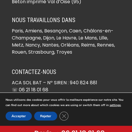
(78930)
Béton imprimé Val d’Oise (95)
Béton imprimé Boinville-le-Gaillard
(78660)
NOUS TRAVAILLONS DANS
Béton imprimé Boinvilliers (78200)
Paris,
Amiens
, Besançon, Caen, Châlons-en-
Béton imprimé Bois-d’Arcy (78390)
Champagne, Dijon, Le Havre, Le Mans, Lille,
Béton imprimé Boissets (78910)
Metz, Nancy, Nantes, Orléans, Reims, Rennes,
Béton imprimé Boissy-Mauvoisin
Rouen, Strasbourg, Troyes
(78200)
Béton imprimé Boissy-sans-Avoir
CONTACTEZ-NOUS
(78490)
ACA SOL BAT
– Nº SIREN : 940 824 881
Béton imprimé Bonnelles (78830)
☏ 06 21 18 01 68
Béton imprimé Bonnières-sur-Seine
✉ devis@beton-imprime.org
(78270)
Nous utilisons des cookies pour vous offrir la meilleure expérience sur notre site. You
26 RUE DE COCAGNE 95670 MARLY-LA-VILLE
can find out more about which cookies we are using or switch them off in
settings
.
Béton imprimé Bouafle (78410)
Fermer la bannière des cookies GDP
Béton imprimé Bougival (78380)
Accepter
Rejeter
© Copyright 2026 -
Béton Imprimé
. Tous droits réservés.
Béton imprimé Bourdonné (78113)