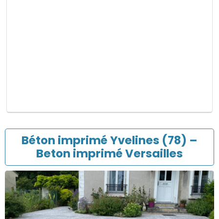
p
v
i
d
e
.
Béton imprimé Yvelines (78) –
Beton imprimé Versailles