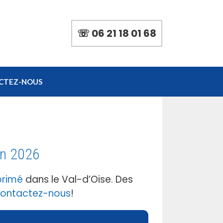
☏ 06 21 18 01 68
CTEZ-NOUS
en 2026
primé
dans le Val-d’Oise. Des
ontactez-nous
!