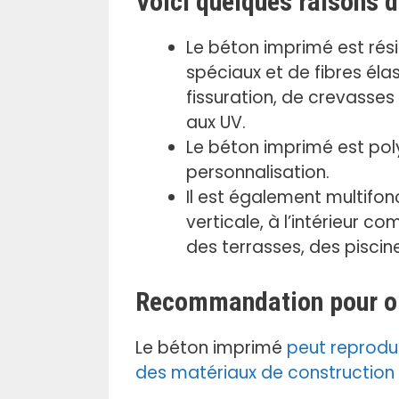
Voici quelques raisons d
.
Le béton imprimé est rési
spéciaux et de fibres éla
fissuration, de crevasses
aux UV.
Le béton imprimé est pol
personnalisation.
Il est également multifonc
verticale, à l’intérieur c
des terrasses, des piscin
Recommandation pour obt
Le béton imprimé
peut reprodui
des matériaux de construction : 