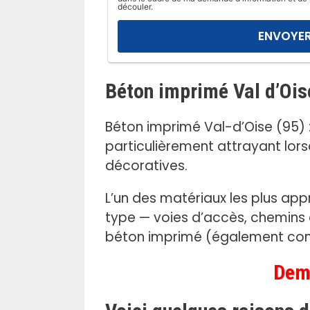
l
découler.
a
i
s
s
Béton imprimé Val d’Ois
e
r
c
Béton imprimé Val-d’Oise (95) 
e
particulièrement attrayant lorsq
c
décoratives.
h
a
L’un des matériaux les plus app
m
type — voies d’accès, chemins d
p
béton imprimé (également conn
v
i
Dema
d
e