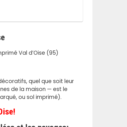
se
écoratifs, quel que soit leur
ones de la maison — est le
rqué, ou sol imprimé).
Oise!