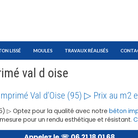
TON LISSÉ
MOULES
TRAVAUX RÉALISÉS
CONTA
imé val d oise
imprimé Val d’Oise (95) ▷ Prix au m2 
5) ▷ Optez pour la qualité avec notre
béton im
r mesure pour un rendu esthétique et résistant.
C
Appelez le ☏ 06 21 18 01 68