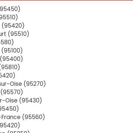
(95450)
(95510)
e (95420)
rt (95510)
5580)
 (95100)
 (95400)
 (95810)
95420)
sur-Oise (95270)
e (95570)
r-Oise (95430)
(95450)
n-France (95560)
(95420)