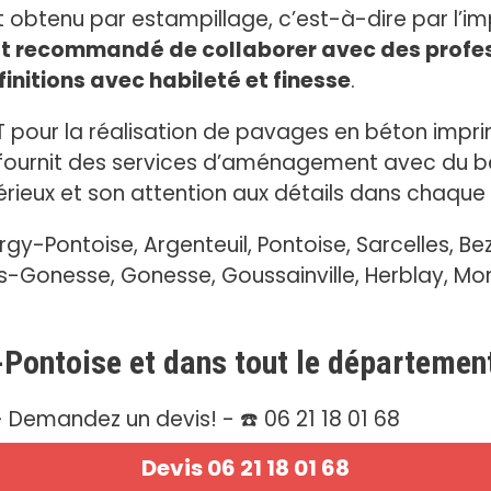
obtenu par estampillage, c’est-à-dire par l’im
est recommandé de collaborer avec des profe
initions avec habileté et finesse
.
T pour la réalisation de pavages en béton impr
T fournit des services d’aménagement avec du b
rieux et son attention aux détails dans chaque 
-Pontoise, Argenteuil, Pontoise, Sarcelles, Bez
ès-Gonesse, Gonesse, Goussainville, Herblay, M
-Pontoise et dans tout le département
 Demandez un devis! - ☎️ 06 21 18 01 68
Devis 06 21 18 01 68