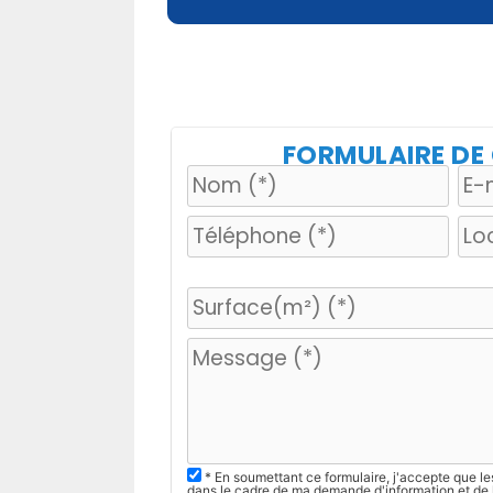
FORMULAIRE D
V
e
u
i
l
l
e
z
* En soumettant ce formulaire, j'accepte que le
dans le cadre de ma demande d'information et de 