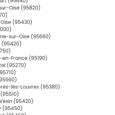
urt (95640)
sur-Oise (95820)
70)
-Oise (95430)
5000)
ne-sur-Oise (95660)
 (95420)
5750)
-en-France (95190)
el (95270)
95710)
(95560)
res-lès-Louvres (95380)
 (95510)
Vexin (95420)
 (95450)