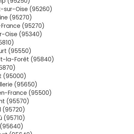
mp (95250)
-sur-Oise (95260)
ine (95270)
-France (95270)
r-Oise (95340)
5810)
urt (95550)
t-la-Forêt (95840)
95870)
t (95000)
llerie (95650)
en-France (95500)
nt (95570)
l (95720)
û (95710)
 (95640)