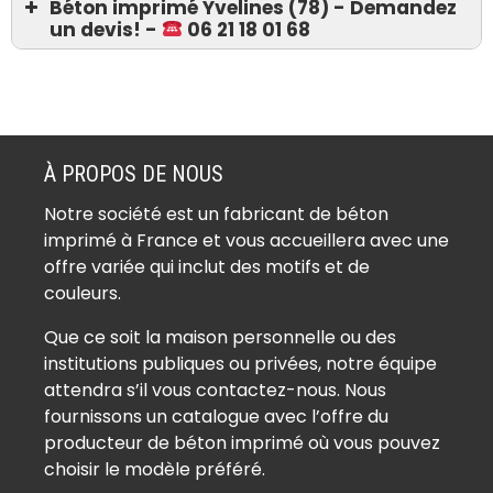
Béton imprimé Yvelines (78) - Demandez
un devis! -
06 21 18 01 68
Devis 06 21 18 01 68
Béton imprimé Ablis (78660)
Béton imprimé Achères (78260)
À PROPOS DE NOUS
Béton imprimé Adainville (78113)
Notre société est un fabricant de béton
Béton imprimé Aigremont (78240)
imprimé à France et vous accueillera avec une
Béton imprimé Allainville (78660)
offre variée qui inclut des motifs et de
Béton imprimé Andelu (78770)
couleurs.
Béton imprimé Andrésy (78570)
Que ce soit la maison personnelle ou des
Béton imprimé Arnouville-lès-
institutions publiques ou privées, notre équipe
Mantes (78790)
attendra s’il vous contactez-nous. Nous
Béton imprimé Aubergenville
fournissons un catalogue avec l’offre du
(78410)
producteur de béton imprimé où vous pouvez
Béton imprimé Auffargis (78610)
choisir le modèle préféré.