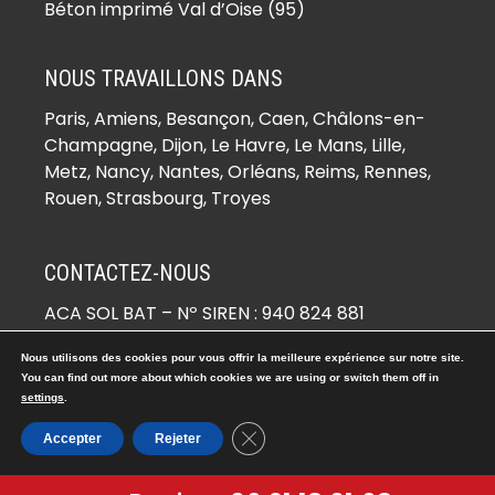
(78930)
Béton imprimé Val d’Oise (95)
Béton imprimé Boinville-le-Gaillard
(78660)
NOUS TRAVAILLONS DANS
Béton imprimé Boinvilliers (78200)
Paris,
Amiens
, Besançon, Caen, Châlons-en-
Béton imprimé Bois-d’Arcy (78390)
Champagne, Dijon, Le Havre, Le Mans, Lille,
Béton imprimé Boissets (78910)
Metz, Nancy, Nantes, Orléans, Reims, Rennes,
Béton imprimé Boissy-Mauvoisin
Rouen, Strasbourg, Troyes
(78200)
Béton imprimé Boissy-sans-Avoir
CONTACTEZ-NOUS
(78490)
ACA SOL BAT
– Nº SIREN : 940 824 881
Béton imprimé Bonnelles (78830)
☏ 06 21 18 01 68
Béton imprimé Bonnières-sur-Seine
Nous utilisons des cookies pour vous offrir la meilleure expérience sur notre site.
✉ devis@beton-imprime.org
(78270)
You can find out more about which cookies we are using or switch them off in
26 RUE DE COCAGNE 95670 MARLY-LA-VILLE
settings
.
Béton imprimé Bouafle (78410)
Béton imprimé Bougival (78380)
Fermer la bannière des cookies G
Accepter
Rejeter
© Copyright 2026 -
Béton Imprimé
. Tous droits réservés.
Béton imprimé Bourdonné (78113)