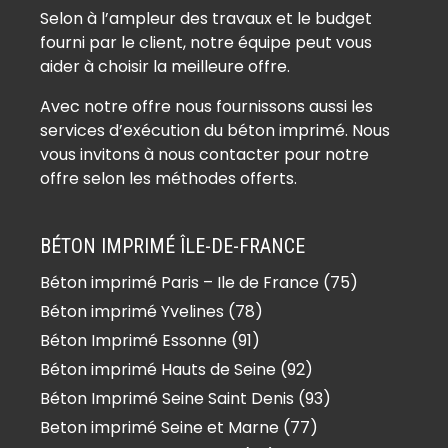
Béton imprimé Auffreville-Brasseuil
Selon à l’ampleur des travaux et le budget
(78930)
fourni par le client, notre équipe peut vous
Béton imprimé Aulnay-sur-Mauldre
aider à choisir la meilleure offre.
(78126)
Avec notre offre nous fournissons aussi les
Béton imprimé Auteuil (78770)
services d’exécution du béton imprimé. Nous
Béton imprimé Autouillet (78770)
vous invitons à nous contacter pour notre
Béton imprimé Bailly (78870)
offre selon les méthodes offerts.
Béton imprimé Bazainville (78550)
Béton imprimé Bazemont (78580)
BÉTON IMPRIMÉ ÎLE-DE-FRANCE
Béton imprimé Bazoches-sur-
Béton imprimé Paris – Ile de France (75)
Guyonne (78490)
Béton imprimé Yvelines (78)
Béton imprimé Béhoust (78910)
Béton imprimé Bennecourt (78270)
Béton Imprimé Essonne (91)
Béton imprimé Beynes (78650)
Béton imprimé Hauts de Seine (92)
Béton imprimé Blaru (78270)
Béton Imprimé Seine Saint Denis (93)
Béton imprimé Boinville-en-Mantois
Beton imprimé Seine et Marne (77)