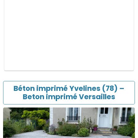
p
v
i
d
e
.
Béton imprimé Yvelines (78) –
Beton imprimé Versailles