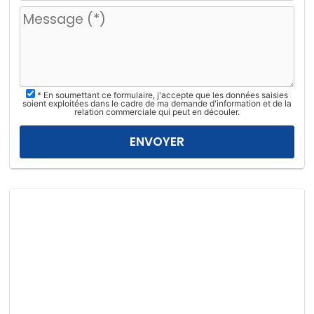
u
i
l
l
e
z
* En soumettant ce formulaire, j'accepte que les données saisies
l
soient exploitées dans le cadre de ma demande d'information et de la
relation commerciale qui peut en découler.
a
i
s
s
e
r
c
e
c
h
a
m