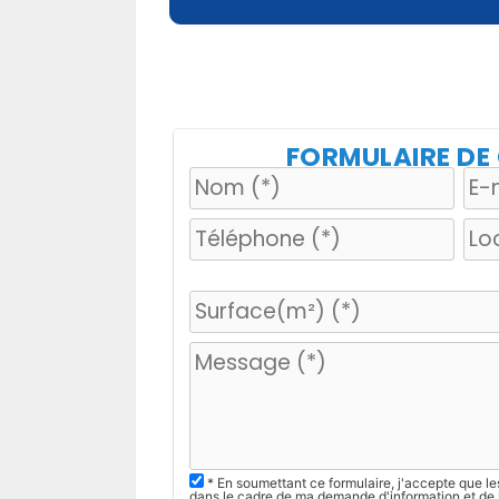
FORMULAIRE D
V
e
u
i
l
l
e
z
* En soumettant ce formulaire, j'accepte que le
dans le cadre de ma demande d'information et de 