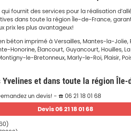
ui fournit des services pour la réalisation d’all
ives dans toute la région Île-de-France, garant
x prix les plus avantageux!
 béton imprimé à Versailles, Mantes-la-Jolie,
e-Honorine, Élancourt, Guyancourt, Houilles, L
ontigny-le-Bretonneux, Marly-le-Roi, Plaisir, Pois
s Yvelines et dans toute la région Île
emandez un devis! - ☎️ 06 21 18 01 68
Devis 06 21 18 01 68
660)