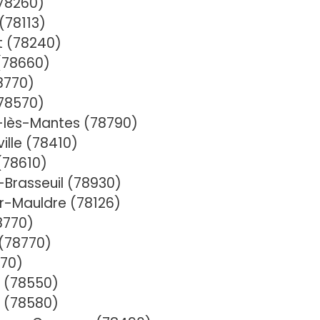
78260)
(78113)
t (78240)
 (78660)
8770)
78570)
e-lès-Mantes (78790)
lle (78410)
(78610)
-Brasseuil (78930)
r-Mauldre (78126)
8770)
 (78770)
870)
e (78550)
 (78580)