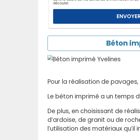
l
découler.
a
i
s
s
e
Béton im
r
c
e
c
h
Pour la réalisation de pavages
a
m
Le béton imprimé a un temps d’
p
v
De plus, en choisissant de réal
i
d’ardoise, de granit ou de roche
d
l’utilisation des matériaux qu’il i
e