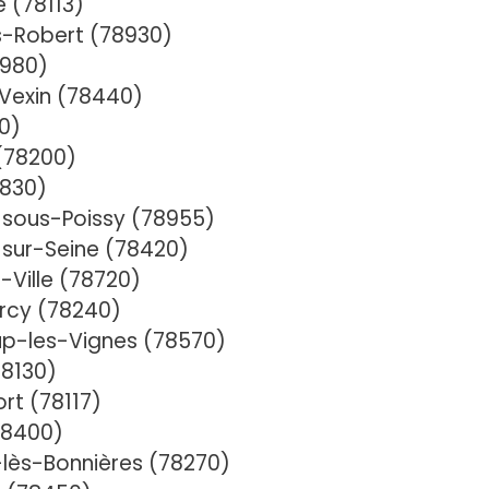
 (78113)
s-Robert (78930)
8980)
-Vexin (78440)
0)
(78200)
8830)
-sous-Poissy (78955)
-sur-Seine (78420)
Ville (78720)
rcy (78240)
p-les-Vignes (78570)
78130)
rt (78117)
78400)
lès-Bonnières (78270)