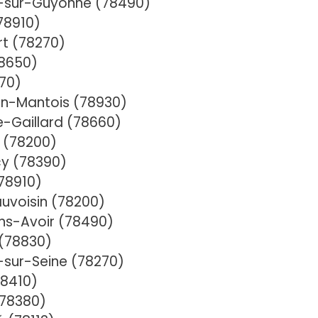
-sur-Guyonne (78490)
78910)
t (78270)
78650)
270)
en-Mantois (78930)
e-Gaillard (78660)
s (78200)
cy (78390)
78910)
uvoisin (78200)
ns-Avoir (78490)
 (78830)
-sur-Seine (78270)
78410)
(78380)