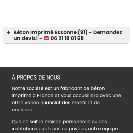
Béton Imprimé Essonne (91) - Demandez
un devis! -
06 21 18 01 68
Devis 06 21 18 01 68
Béton imprimé Abbéville-la-Rivière
(91150)
À PROPOS DE NOUS
Béton imprimé Angerville (91670)
Notre société est un fabricant de béton
Béton imprimé Angervilliers (91470)
imprimé à France et vous accueillera avec une
Béton imprimé Arpajon (91290)
offre variée qui inclut des motifs et de
Béton imprimé Arrancourt (91690)
couleurs.
Béton imprimé Athis-Mons (91200)
Que ce soit la maison personnelle ou des
Béton imprimé Authon-la-Plaine
institutions publiques ou privées, notre équipe
(91410)