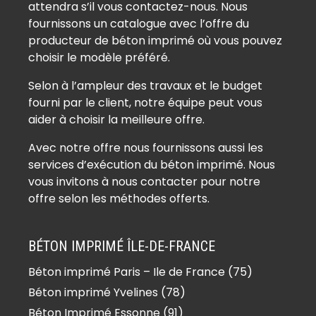
attendra s’il vous contactez-nous. Nous
Béton imprimé Auvernaux (91830)
fournissons un catalogue avec l’offre du
Béton imprimé Auvers-Saint-
producteur de béton imprimé où vous pouvez
Georges (91580)
choisir le modèle préféré.
Béton imprimé Avrainville (91630)
Selon à l’ampleur des travaux et le budget
Béton imprimé Ballainvilliers (91160)
fourni par le client, notre équipe peut vous
Béton imprimé Ballancourt-sur-
aider à choisir la meilleure offre.
Essonne (91610)
Avec notre offre nous fournissons aussi les
Béton imprimé Baulne (91590)
services d’exécution du béton imprimé. Nous
Béton imprimé Bièvres (91570)
vous invitons à nous contacter pour notre
Béton imprimé Blandy (91150)
offre selon les méthodes offerts.
Béton imprimé Boigneville (91720)
Béton imprimé Bois-Herpin (91150)
BÉTON IMPRIMÉ ÎLE-DE-FRANCE
Béton imprimé Boissy-la-Rivière
Béton imprimé Paris – Ile de France (75)
(91690)
Béton imprimé Yvelines (78)
Béton imprimé Boissy-le-Cutté
(91590)
Béton Imprimé Essonne (91)