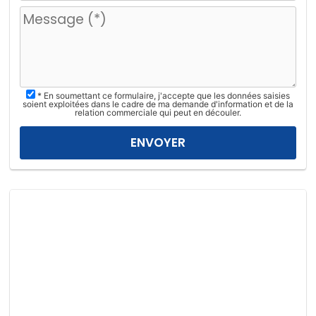
u
i
l
l
e
z
* En soumettant ce formulaire, j'accepte que les données saisies
l
soient exploitées dans le cadre de ma demande d'information et de la
relation commerciale qui peut en découler.
a
i
s
s
e
r
c
e
c
h
a
m