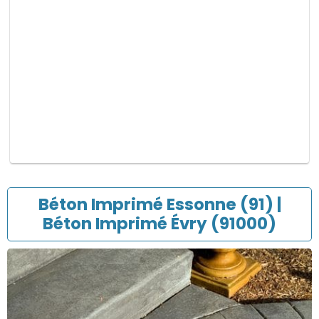
p
v
i
d
e
.
Béton Imprimé Essonne (91) |
Béton Imprimé Évry (91000)