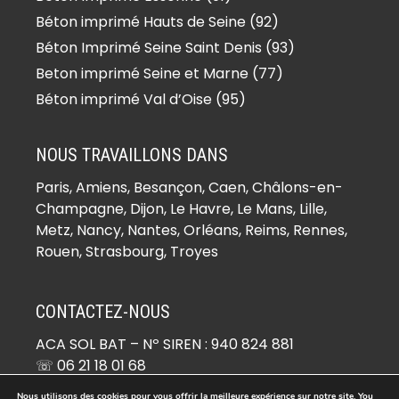
Béton imprimé Boissy-le-Sec
Béton imprimé Hauts de Seine (92)
(91870)
Béton Imprimé Seine Saint Denis (93)
Béton imprimé Boissy-sous-Saint-
Beton imprimé Seine et Marne (77)
Yon (91790)
Béton imprimé Val d’Oise (95)
Béton imprimé Bondoufle (91070)
Béton imprimé Boullay-les-Troux
NOUS TRAVAILLONS DANS
(91470)
Paris,
Amiens
, Besançon, Caen, Châlons-en-
Béton imprimé Bouray-sur-Juine
Champagne, Dijon, Le Havre, Le Mans, Lille,
(91850)
Metz, Nancy, Nantes, Orléans, Reims, Rennes,
Béton imprimé Boussy-Saint-
Rouen, Strasbourg, Troyes
Antoine (91800)
Béton imprimé Boutervilliers (91150)
CONTACTEZ-NOUS
Béton imprimé Boutigny-sur-
ACA SOL BAT
– Nº SIREN : 940 824 881
Essonne (91820)
☏ 06 21 18 01 68
Béton imprimé Bouville (91880)
✉ devis@beton-imprime.org
Béton imprimé Brétigny-sur-Orge
Nous utilisons des cookies pour vous offrir la meilleure expérience sur notre site. You