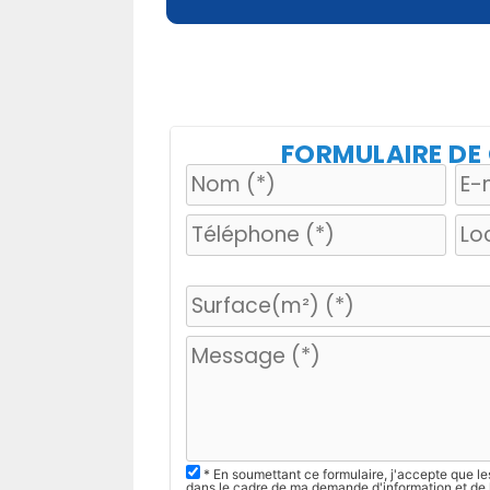
FORMULAIRE D
V
e
u
i
l
l
e
z
* En soumettant ce formulaire, j'accepte que le
dans le cadre de ma demande d'information et de 