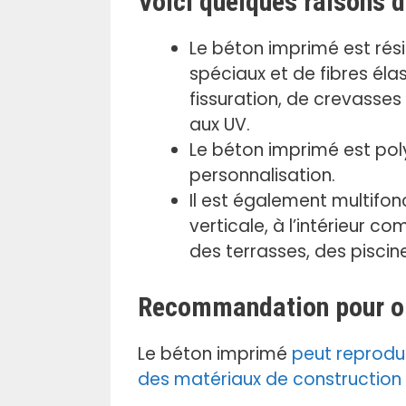
Voici quelques raisons d
.
Le béton imprimé est rési
spéciaux et de fibres éla
fissuration, de crevasses
aux UV.
Le béton imprimé est pol
personnalisation.
Il est également multifonc
verticale, à l’intérieur c
des terrasses, des piscin
Recommandation pour obt
Le béton imprimé
peut reprodui
des matériaux de construction : 