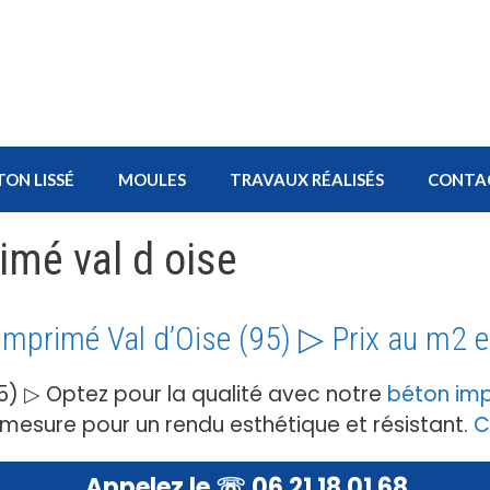
TON LISSÉ
MOULES
TRAVAUX RÉALISÉS
CONTA
imé val d oise
imprimé Val d’Oise (95) ▷ Prix au m2 
5) ▷ Optez pour la qualité avec notre
béton im
r mesure pour un rendu esthétique et résistant.
C
Appelez le ☏ 06 21 18 01 68