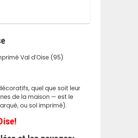
se
écoratifs, quel que soit leur
ones de la maison — est le
rqué, ou sol imprimé).
Oise!