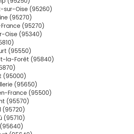
mp (95250)
-sur-Oise (95260)
ine (95270)
-France (95270)
r-Oise (95340)
5810)
urt (95550)
t-la-Forêt (95840)
95870)
t (95000)
llerie (95650)
en-France (95500)
nt (95570)
l (95720)
û (95710)
 (95640)