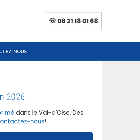
☏ 06 21 18 01 68
CTEZ-NOUS
en 2026
primé
dans le Val-d’Oise. Des
ontactez-nous
!