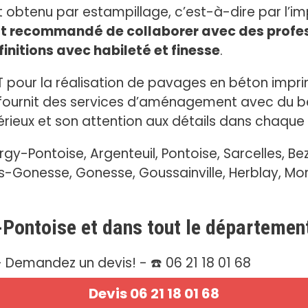
obtenu par estampillage, c’est-à-dire par l’im
est recommandé de collaborer avec des profe
initions avec habileté et finesse
.
T pour la réalisation de pavages en béton impr
T fournit des services d’aménagement avec du b
rieux et son attention aux détails dans chaque 
-Pontoise, Argenteuil, Pontoise, Sarcelles, Bez
ès-Gonesse, Gonesse, Goussainville, Herblay, M
-Pontoise et dans tout le département
 Demandez un devis! - ☎️ 06 21 18 01 68
Devis 06 21 18 01 68