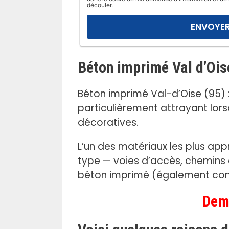
l
découler.
a
i
s
s
Béton imprimé Val d’Ois
e
r
c
Béton imprimé Val-d’Oise (95) 
e
particulièrement attrayant lorsq
c
décoratives.
h
a
L’un des matériaux les plus app
m
type — voies d’accès, chemins d
p
béton imprimé (également conn
v
i
Dema
d
e