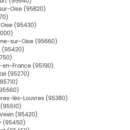
urt (95640)
sur-Oise (95820)
70)
-Oise (95430)
5000)
ne-sur-Oise (95660)
 (95420)
5750)
-en-France (95190)
el (95270)
95710)
(95560)
res-lès-Louvres (95380)
 (95510)
Vexin (95420)
 (95450)