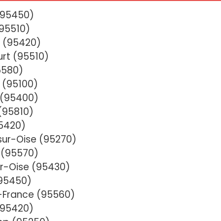
(95450)
(95510)
e (95420)
rt (95510)
5580)
 (95100)
 (95400)
 (95810)
95420)
sur-Oise (95270)
e (95570)
r-Oise (95430)
(95450)
n-France (95560)
(95420)