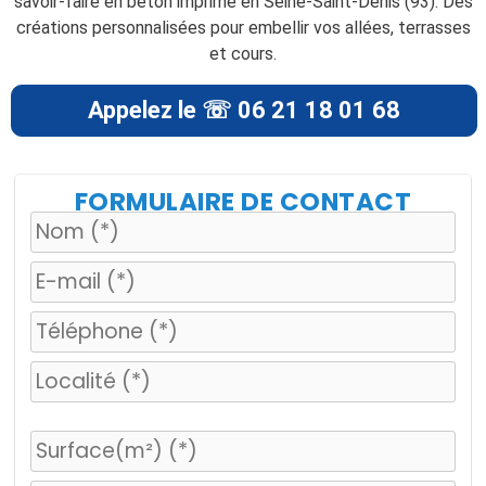
savoir-faire en béton imprimé en Seine-Saint-Denis (93). Des
créations personnalisées pour embellir vos allées, terrasses
et cours.
Appelez le ☏ 06 21 18 01 68
FORMULAIRE DE CONTACT
V
e
u