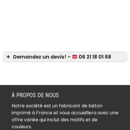
Demandez un devis! -
06 21 18 01 68
Devis 06 21 18 01 68
Béton imprimé Aubervilliers (93300)
Béton imprimé Aulnay-sous-Bois
À PROPOS DE NOUS
(93600)
Notre société est un fabricant de béton
Béton imprimé Bagnolet (93170)
imprimé à France et vous accueillera avec une
Béton imprimé Bobigny (93000)
offre variée qui inclut des motifs et de
Béton imprimé Bondy (93140)
couleurs.