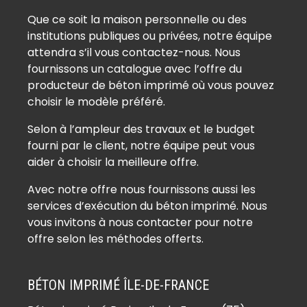
Béton imprimé Clichy-sous-Bois
Que ce soit la maison personnelle ou des
(93390)
institutions publiques ou privées, notre équipe
Béton imprimé Coubron (93470)
attendra s’il vous contactez-nous. Nous
Béton imprimé Drancy (93700)
fournissons un catalogue avec l’offre du
Béton imprimé Dugny (93440)
producteur de béton imprimé où vous pouvez
Béton imprimé Épinay-sur-Seine
choisir le modèle préféré.
(93800)
Selon à l’ampleur des travaux et le budget
Béton imprimé Gagny (93220)
fourni par le client, notre équipe peut vous
Béton imprimé Gournay-sur-Marne
aider à choisir la meilleure offre.
(93460)
Avec notre offre nous fournissons aussi les
Béton imprimé L’Île-Saint-Denis
services d’exécution du béton imprimé. Nous
(93450)
vous invitons à nous contacter pour notre
offre selon les méthodes offerts.
Béton imprimé La Courneuve
(93120)
BÉTON IMPRIMÉ ÎLE-DE-FRANCE
Béton imprimé Le Blanc-Mesnil