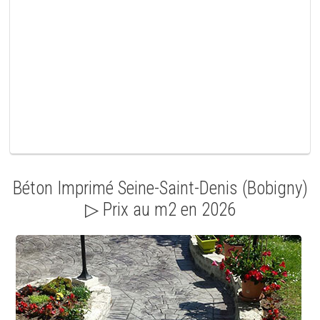
v
i
d
e
.
Béton Imprimé Seine-Saint-Denis (Bobigny)
▷ Prix au m2 en 2026