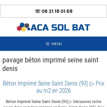
Aller
au
☏ 06 21 18 01 68
contenu
MENU
pavage béton imprimé seine saint
denis
Béton Imprimé Seine Saint Denis (93) ▷ Prix
au m2 en 2026
Béton Imprimé Seine Saint Denis (93) ▷ Découvrez notre