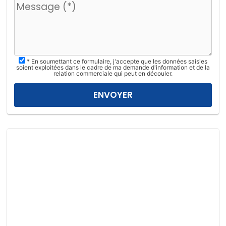
i
l
l
e
z
* En soumettant ce formulaire, j'accepte que les données saisies
l
soient exploitées dans le cadre de ma demande d'information et de la
relation commerciale qui peut en découler.
a
i
s
s
e
r
c
e
c
h
a
m
p