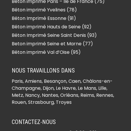
(93150)
Béton imprimé Paris – Ile de France (75)
Béton imprimé Le Bourget (93350)
Béton imprimé Yvelines (78)
Béton imprimé Le Pré-Saint-Gervais
Béton Imprimé Essonne (91)
(93310)
Béton imprimé Hauts de Seine (92)
Béton imprimé Le Raincy (93340)
Béton Imprimé Seine Saint Denis (93)
Béton imprimé Les Lilas (93260)
Beton imprimé Seine et Marne (77)
Béton imprimé Les Pavillons-sous-
Béton imprimé Val d’Oise (95)
Bois (93320)
Béton imprimé Livry-Gargan
NOUS TRAVAILLONS DANS
(93190)
Paris,
Amiens
, Besançon, Caen, Châlons-en-
Béton imprimé Montfermeil (93370)
Champagne, Dijon, Le Havre, Le Mans, Lille,
Béton imprimé Montreuil (93100)
Metz, Nancy, Nantes, Orléans, Reims, Rennes,
Béton imprimé Neuilly-Plaisance
Rouen, Strasbourg, Troyes
(93360)
Béton imprimé Neuilly-sur-Marne
CONTACTEZ-NOUS
(93330)