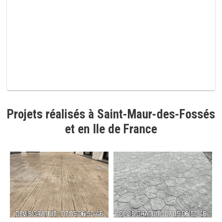
i
d
e
.
Projets réalisés à Saint-Maur-des-Fossés
et en Ile de France