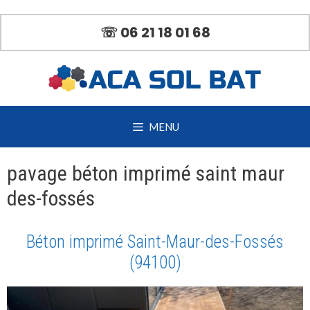
Aller
au
☏ 06 21 18 01 68
contenu
MENU
pavage béton imprimé saint maur
des-fossés
Béton imprimé Saint-Maur-des-Fossés
(94100)