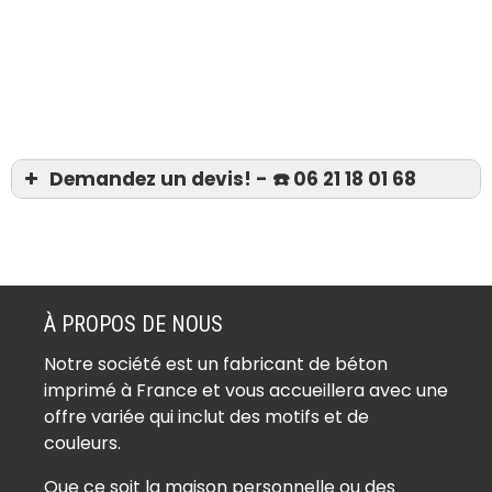
Demandez un devis! - ☎️ 06 21 18 01 68
Devis 06 21 18 01 68
Béton imprimé Aubervilliers (93300)
Béton imprimé Aulnay-sous-Bois
À PROPOS DE NOUS
(93600)
Notre société est un fabricant de béton
Béton imprimé Bagnolet (93170)
imprimé à France et vous accueillera avec une
Béton imprimé Bobigny (93000)
offre variée qui inclut des motifs et de
Béton imprimé Bondy (93140)
couleurs.
Béton imprimé Clichy-sous-Bois
Que ce soit la maison personnelle ou des