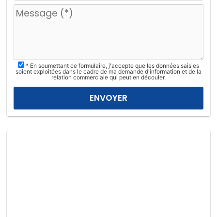
u
i
l
l
e
z
* En soumettant ce formulaire, j'accepte que les données saisies
l
soient exploitées dans le cadre de ma demande d'information et de la
relation commerciale qui peut en découler.
a
i
s
s
e
r
c
e
c
h
a
m