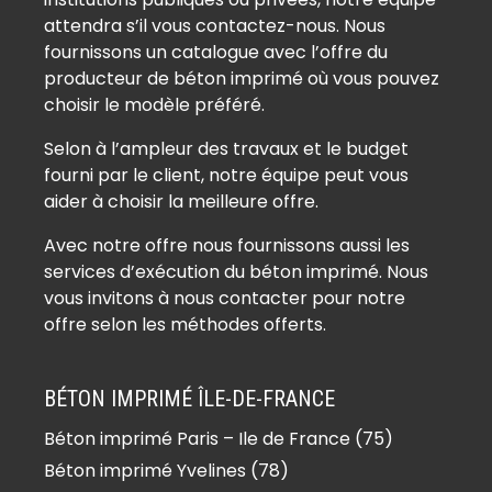
Béton imprimé Arthies (95420)
attendra s’il vous contactez-nous. Nous
Béton imprimé Asnières-sur-Oise
fournissons un catalogue avec l’offre du
(95270)
producteur de béton imprimé où vous pouvez
Béton imprimé Attainville (95570)
choisir le modèle préféré.
Béton imprimé Auvers-sur-Oise
Selon à l’ampleur des travaux et le budget
(95430)
fourni par le client, notre équipe peut vous
Béton imprimé Avernes (95450)
aider à choisir la meilleure offre.
Béton imprimé Baillet-en-France
Avec notre offre nous fournissons aussi les
(95560)
services d’exécution du béton imprimé. Nous
Béton imprimé Banthelu (95420)
vous invitons à nous contacter pour notre
Béton imprimé Beauchamp (95250)
offre selon les méthodes offerts.
Béton imprimé Beaumont-sur-Oise
(95260)
BÉTON IMPRIMÉ ÎLE-DE-FRANCE
Béton imprimé Bellefontaine
Béton imprimé Paris – Ile de France (75)
(95270)
Béton imprimé Yvelines (78)
Béton imprimé Belloy-en-France