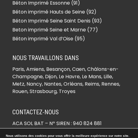
(95270)
Béton Imprimé Essonne (91)
Béton imprimé Bernes-sur-Oise
Béton imprimé Hauts de Seine (92)
(95340)
Béton Imprimé Seine Saint Denis (93)
Béton imprimé Berville (95810)
Beton imprimé Seine et Marne (77)
Béton imprimé Bessancourt
Béton imprimé Val d’Oise (95)
(95550)
Béton imprimé Béthemont-la-Forêt
NOUS TRAVAILLONS DANS
(95840)
Paris,
Amiens
, Besançon, Caen, Châlons-en-
Béton imprimé Bezons (95870)
Champagne, Dijon, Le Havre, Le Mans, Lille,
Béton imprimé Boisemont (95000)
Metz, Nancy, Nantes, Orléans, Reims, Rennes,
Béton imprimé Boissy-l’Aillerie
Rouen, Strasbourg, Troyes
(95650)
Béton imprimé Bonneuil-en-France
CONTACTEZ-NOUS
(95500)
ACA SOL BAT
– Nº SIREN : 940 824 881
Béton imprimé Bouffémont (95570)
☏ 06 21 18 01 68
Béton imprimé Bouqueval (95720)
Nous utilisons des cookies pour vous offrir la meilleure expérience sur notre site.