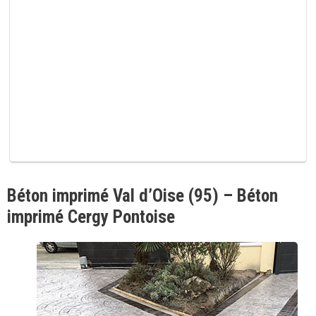
p
v
i
d
e
.
Béton imprimé Val d’Oise (95) – Béton
imprimé Cergy Pontoise