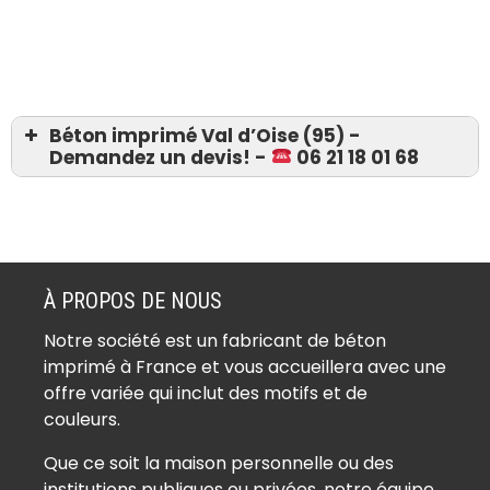
Béton imprimé Val d’Oise (95) -
Demandez un devis! -
06 21 18 01 68
Devis 06 21 18 01 68
Béton imprimé Ableiges (95450)
Béton imprimé Aincourt (95510)
À PROPOS DE NOUS
Béton imprimé Ambleville (95420)
Notre société est un fabricant de béton
Béton imprimé Amenucourt (95510)
imprimé à France et vous accueillera avec une
Béton imprimé Andilly (95580)
offre variée qui inclut des motifs et de
Béton imprimé Argenteuil (95100)
couleurs.
Béton imprimé Arnouville (95400)
Que ce soit la maison personnelle ou des
Béton imprimé Arronville (95810)
institutions publiques ou privées, notre équipe