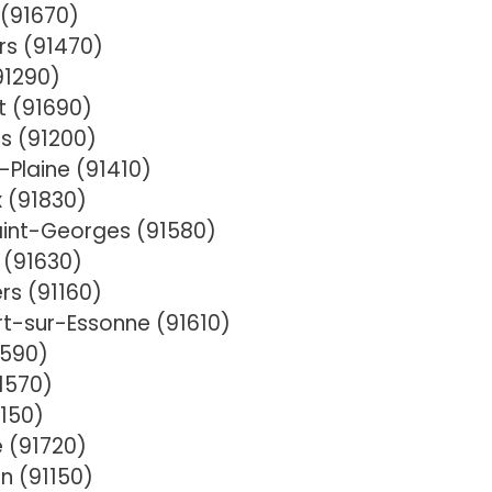
 (91670)
rs (91470)
91290)
t (91690)
s (91200)
Plaine (91410)
 (91830)
int-Georges (91580)
 (91630)
ers (91160)
rt-sur-Essonne (91610)
1590)
1570)
1150)
e (91720)
n (91150)