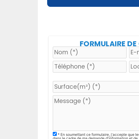
FORMULAIRE D
V
e
u
i
l
l
e
z
* En soumettant ce formulaire, j'accepte que le
dans le cadre de ma demande d'information et de 