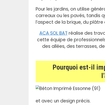
.
Pour les jardins, on utilise gén
carreaux ou les pavés, tandis q
l’aspect de la brique, du plâtre
ACA SOL BAT
réalise des tra
cette équipe de professionnel
des allées, des terrasses, d
Pourquoi est-il im
l
et avec un design précis.