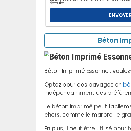
l
découler.
a
i
s
s
e
Béton Imp
r
c
e
c
Béton Imprimé Essonne : voulez
h
a
Optez pour des pavages en
bé
m
indépendamment des préféren
p
v
Le béton imprimé peut facileme
i
chers, comme le marbre, le grani
d
e
En plus, il peut être utilisé pour