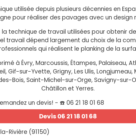
que utilisée depuis plusieurs décennies en Espagn
ne pour réaliser des pavages avec un design 
 la technique de travail utilisées pour obtenir 
 tel travail dépend largement du choix de la com
rofessionnels qui réalisent le planking de la surf
imé à Évry, Marcoussis, Étampes, Palaiseau, At
il, Gif-sur-Yvette, Grigny, Les Ulis, Longjumeau,
es-Bois, Saint-Michel-sur-Orge, Savigny-sur-Or
Châtillon et Yerres.
mandez un devis! - ☎️ 06 21 18 01 68
Devis 06 21 18 01 68
la-Rivière (91150)