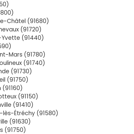
150)
1800)
le-Châtel (91680)
nevaux (91720)
-Yvette (91440)
590)
nt-Mars (91780)
ulineux (91740)
de (91730)
il (91750)
 (91160)
teux (91150)
ille (91410)
-lès-Étréchy (91580)
lle (91630)
s (91750)