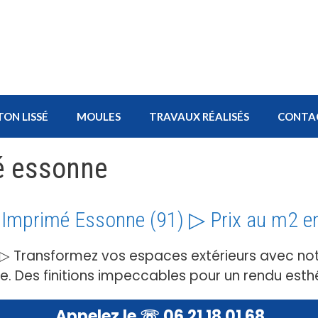
TON LISSÉ
MOULES
TRAVAUX RÉALISÉS
CONTA
é essonne
 Imprimé Essonne (91) ▷ Prix au m2 e
 ▷ Transformez vos espaces extérieurs avec not
e. Des finitions impeccables pour un rendu esth
Appelez le ☏ 06 21 18 01 68