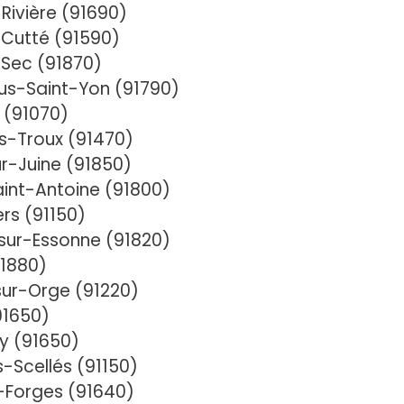
Rivière (91690)
-Cutté (91590)
-Sec (91870)
us-Saint-Yon (91790)
 (91070)
s-Troux (91470)
r-Juine (91850)
int-Antoine (91800)
ers (91150)
sur-Essonne (91820)
91880)
sur-Orge (91220)
91650)
y (91650)
s-Scellés (91150)
-Forges (91640)