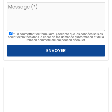
u
i
l
l
e
z
* En soumettant ce formulaire, j'accepte que les données saisies
l
soient exploitées dans le cadre de ma demande d'information et de la
relation commerciale qui peut en découler.
a
i
s
s
e
r
c
e
c
h
a
m