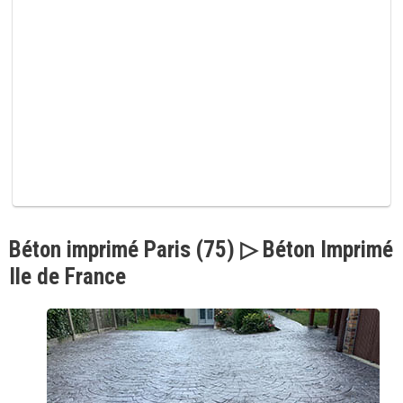
p
v
i
d
e
.
Béton imprimé Paris (75) ▷ Béton Imprimé
Ile de France