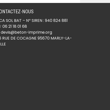
École (91490)
Béton imprimé Ormoy
ONTACTEZ-NOUS
(91540)
CA SOL BAT
– Nº SIREN : 940 824 881
Béton imprimé Ormoy-la-
 06 21 18 01 68
Rivière (91150)
 devis@beton-imprime.org
Béton imprimé Orsay
6 RUE DE COCAGNE 95670 MARLY-LA-
ILLE
(91400)
Béton imprimé Orveau
(91590)
Béton imprimé Palaiseau
(91120)
Béton imprimé Paray-
Vieille-Poste (91550)
Béton imprimé Pecqueuse
(91470)
Béton imprimé Plessis-