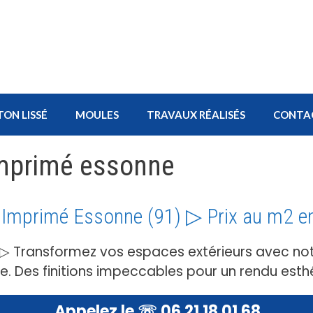
TON LISSÉ
MOULES
TRAVAUX RÉALISÉS
CONTA
imprimé essonne
 Imprimé Essonne (91) ▷ Prix au m2 e
 ▷ Transformez vos espaces extérieurs avec not
e. Des finitions impeccables pour un rendu esth
Appelez le ☏ 06 21 18 01 68