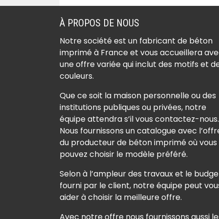
la-Rivière (91150)
Béton imprimé Angervil
À PROPOS DE NOUS
(91670)
Notre société est un fabricant de béton
Béton imprimé
imprimé à France et vous accueillera av
Angervilliers (91470)
une offre variée qui inclut des motifs et d
Béton imprimé Arpajon
couleurs.
(91290)
Que ce soit la maison personnelle ou des
Béton imprimé Arranco
institutions publiques ou privées, notre
(91690)
équipe attendra s’il vous contactez-nous.
Béton imprimé Athis-M
Nous fournissons un catalogue avec l’offr
du producteur de béton imprimé où vous
(91200)
pouvez choisir le modèle préféré.
Béton imprimé Authon-
Plaine (91410)
Selon à l’ampleur des travaux et le budge
Béton imprimé Auverna
fourni par le client, notre équipe peut vou
aider à choisir la meilleure offre.
(91830)
Béton imprimé Auvers-
Avec notre offre nous fournissons aussi le