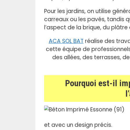
.
Pour les jardins, on utilise gén
carreaux ou les pavés, tandis q
l’aspect de la brique, du plâtre
ACA SOL BAT
réalise des tra
cette équipe de professionnel
des allées, des terrasses, d
Pourquoi est-il im
l
et avec un design précis.