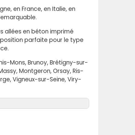
e, en France, en Italie, en
remarquable.
des allées en béton imprimé
position parfaite pour le type
ace.
his-Mons, Brunoy, Brétigny-sur-
 Massy, Montgeron, Orsay, Ris-
ge, Vigneux-sur-Seine, Viry-
Béton imprimé Oncy-sur-