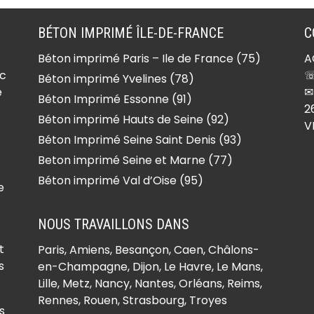
(91150)
le
Béton imprimé Étiolles
BÉTON IMPRIMÉ ÎLE-DE-FRANCE
C
(91450)
Béton imprimé Paris – Ile de France (75)
A
Béton imprimé Étréchy
ec
☏
Béton imprimé Yvelines (78)
(91580)
e
✉
Béton Imprimé Essonne (91)
Béton imprimé Évry-
2
Béton imprimé Hauts de Seine (92)
V
Courcouronnes (91000)
Béton Imprimé Seine Saint Denis (93)
urt
Béton imprimé Fleury-
Beton imprimé Seine et Marne (77)
Mérogis (91700)
Béton imprimé Val d’Oise (95)
ons
Béton imprimé Fontaine-
e
la-Rivière (91690)
NOUS TRAVAILLONS DANS
la-
Béton imprimé Fontenay-
le-Vicomte (91540)
t
Paris,
Amiens
, Besançon, Caen, Châlons-
ux
Béton imprimé Fontenay-
s
en-Champagne, Dijon, Le Havre, Le Mans,
Lille, Metz, Nancy, Nantes, Orléans, Reims,
lès-Briis (91640)
Rennes, Rouen, Strasbourg, Troyes
Béton imprimé Forges-
s