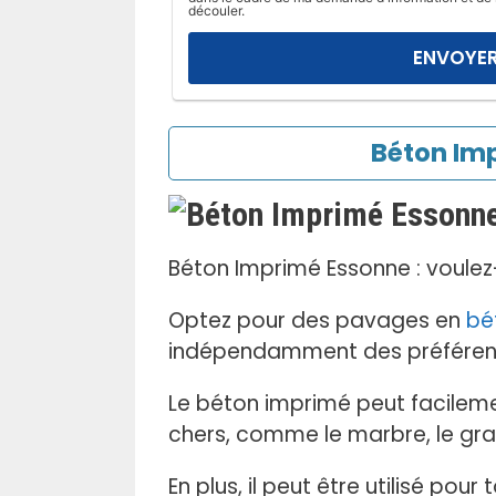
l
découler.
a
i
s
s
e
Béton Imp
r
c
e
c
Béton Imprimé Essonne : voulez
h
a
Optez pour des pavages en
bé
m
indépendamment des préféren
p
v
Le béton imprimé peut facileme
i
chers, comme le marbre, le grani
d
e
En plus, il peut être utilisé pour