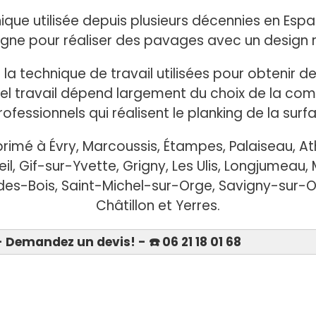
que utilisée depuis plusieurs décennies en Espagn
ne pour réaliser des pavages avec un design 
 la technique de travail utilisées pour obtenir 
 tel travail dépend largement du choix de la com
rofessionnels qui réalisent le planking de la surf
imé à Évry, Marcoussis, Étampes, Palaiseau, At
il, Gif-sur-Yvette, Grigny, Les Ulis, Longjumeau,
es-Bois, Saint-Michel-sur-Orge, Savigny-sur-Or
Châtillon et Yerres.
 Demandez un devis! - ☎️ 06 21 18 01 68
Devis 06 21 18 01 68
e-
Béton imprimé Étampes