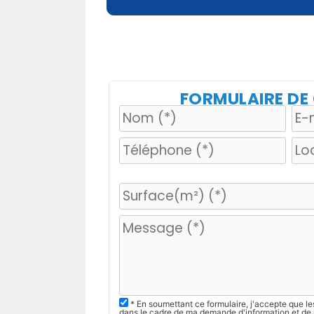
FORMULAIRE D
V
e
u
i
l
l
e
z
* En soumettant ce formulaire, j'accepte que le
dans le cadre de ma demande d'information et de 