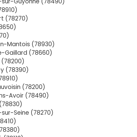
-sur-Guyonne (78490)
78910)
t (78270)
78650)
270)
en-Mantois (78930)
e-Gaillard (78660)
s (78200)
cy (78390)
78910)
uvoisin (78200)
ns-Avoir (78490)
 (78830)
-sur-Seine (78270)
78410)
(78380)