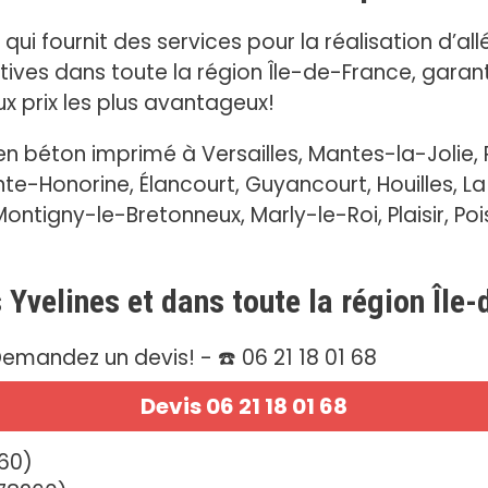
ui fournit des services pour la réalisation d’all
ives dans toute la région Île-de-France, garant
x prix les plus avantageux!
 béton imprimé à Versailles, Mantes-la-Jolie,
e-Honorine, Élancourt, Guyancourt, Houilles, L
ontigny-le-Bretonneux, Marly-le-Roi, Plaisir, Pois
s Yvelines et dans toute la région Île
emandez un devis! - ☎️ 06 21 18 01 68
Devis 06 21 18 01 68
660)