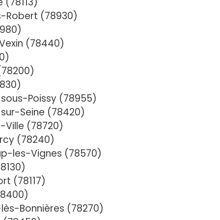
 (78113)
s-Robert (78930)
8980)
-Vexin (78440)
0)
(78200)
8830)
-sous-Poissy (78955)
-sur-Seine (78420)
Ville (78720)
rcy (78240)
p-les-Vignes (78570)
78130)
rt (78117)
78400)
lès-Bonnières (78270)