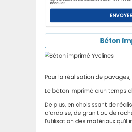
l
découler.
a
i
s
s
e
Béton im
r
c
e
c
h
Pour la réalisation de pavages
a
m
Le béton imprimé a un temps d’
p
v
De plus, en choisissant de réal
i
d’ardoise, de granit ou de roche
d
l’utilisation des matériaux qu’il i
e