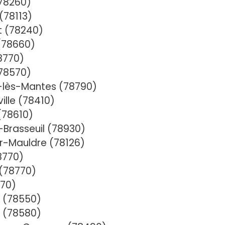
78260)
(78113)
t (78240)
 (78660)
8770)
78570)
e-lès-Mantes (78790)
lle (78410)
(78610)
-Brasseuil (78930)
r-Mauldre (78126)
8770)
 (78770)
870)
e (78550)
 (78580)