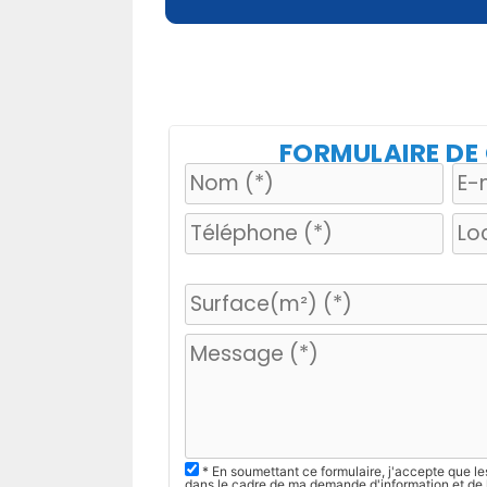
FORMULAIRE D
V
e
u
i
l
l
e
z
* En soumettant ce formulaire, j'accepte que le
dans le cadre de ma demande d'information et de 