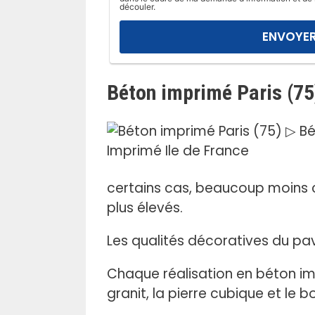
l
découler.
a
i
s
s
Béton imprimé Paris (75
e
r
c
e
c
h
certains cas, beaucoup moins c
a
plus élevés.
m
p
Les qualités décoratives du p
v
i
Chaque réalisation en béton impr
d
granit, la pierre cubique et le b
e