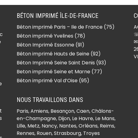
BÉTON IMPRIMÉ ÎLE-DE-FRANCE
C
Béton imprimé Paris – Ile de France (75)
A
ec
☏
Béton imprimé Yvelines (78)
e
✉
Béton Imprimé Essonne (91)
2
Béton imprimé Hauts de Seine (92)
V
Béton Imprimé Seine Saint Denis (93)
Beton imprimé Seine et Marne (77)
Béton imprimé Val d’Oise (95)
e
NOUS TRAVAILLONS DANS
t
Paris,
Amiens
, Besançon, Caen, Châlons-
s
en-Champagne, Dijon, Le Havre, Le Mans,
Lille, Metz, Nancy, Nantes, Orléans, Reims,
Rennes, Rouen, Strasbourg, Troyes
s