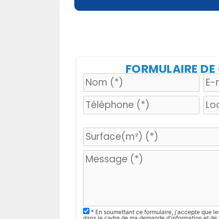
FORMULAIRE D
V
e
u
i
l
l
e
z
* En soumettant ce formulaire, j'accepte que le
dans le cadre de ma demande d'information et de 