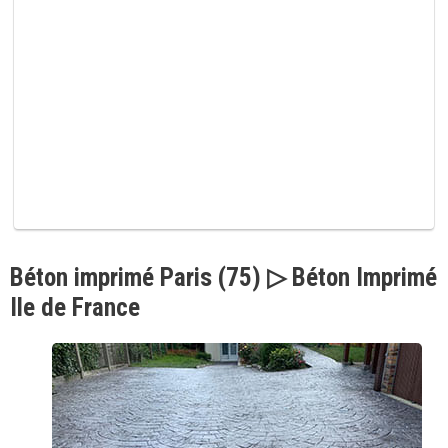
p
v
i
d
e
.
Béton imprimé Paris (75) ▷ Béton Imprimé
Ile de France