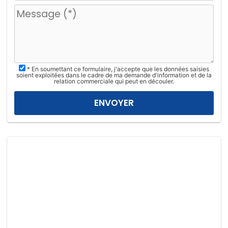
u
i
l
l
e
z
* En soumettant ce formulaire, j'accepte que les données saisies
l
soient exploitées dans le cadre de ma demande d'information et de la
relation commerciale qui peut en découler.
a
i
s
s
e
r
c
e
c
h
a
m