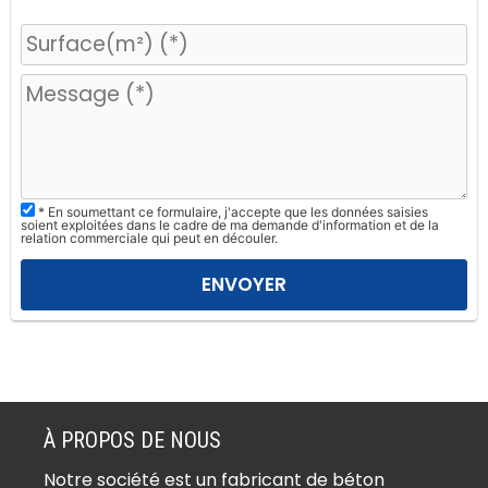
V
e
u
i
l
l
e
z
* En soumettant ce formulaire, j'accepte que les données saisies
l
soient exploitées dans le cadre de ma demande d'information et de la
relation commerciale qui peut en découler.
a
i
s
s
e
r
c
e
À PROPOS DE NOUS
c
Notre société est un fabricant de béton
h