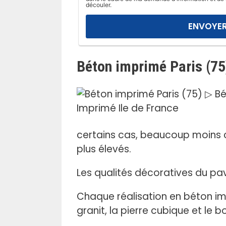
l
découler.
a
i
s
s
Béton imprimé Paris (75
e
r
c
e
c
h
certains cas, beaucoup moins c
a
plus élevés.
m
p
Les qualités décoratives du p
v
i
Chaque réalisation en béton impr
d
granit, la pierre cubique et le b
e