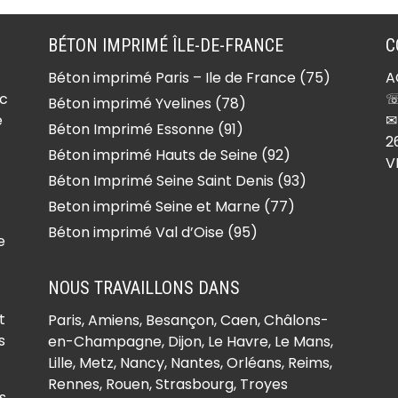
BÉTON IMPRIMÉ ÎLE-DE-FRANCE
C
Béton imprimé Paris – Ile de France (75)
A
ec
☏
Béton imprimé Yvelines (78)
e
✉
Béton Imprimé Essonne (91)
2
Béton imprimé Hauts de Seine (92)
V
Béton Imprimé Seine Saint Denis (93)
Beton imprimé Seine et Marne (77)
Béton imprimé Val d’Oise (95)
e
NOUS TRAVAILLONS DANS
t
Paris,
Amiens
, Besançon, Caen, Châlons-
s
en-Champagne, Dijon, Le Havre, Le Mans,
Lille, Metz, Nancy, Nantes, Orléans, Reims,
Rennes, Rouen, Strasbourg, Troyes
s