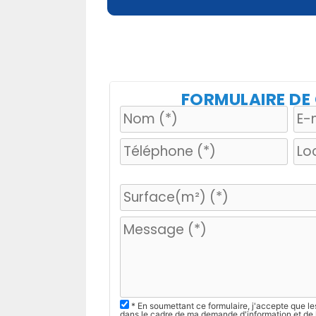
FORMULAIRE D
V
e
u
i
l
l
e
z
* En soumettant ce formulaire, j'accepte que le
dans le cadre de ma demande d'information et de 