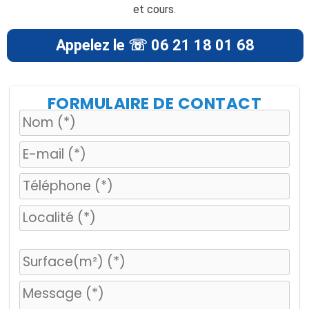
et cours.
Appelez le ☏ 06 21 18 01 68
FORMULAIRE DE CONTACT
V
e
u
i
l