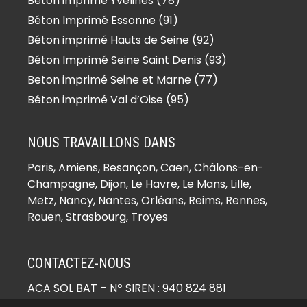
Béton imprimé Yvelines (78)
Béton imprimé Le Pré-Saint-Gervais
Béton Imprimé Essonne (91)
(93310)
Béton imprimé Hauts de Seine (92)
Béton imprimé Le Raincy (93340)
Béton Imprimé Seine Saint Denis (93)
Béton imprimé Les Lilas (93260)
Beton imprimé Seine et Marne (77)
Béton imprimé Les Pavillons-sous-
Béton imprimé Val d’Oise (95)
Bois (93320)
Béton imprimé Livry-Gargan
NOUS TRAVAILLONS DANS
(93190)
Paris,
Amiens
, Besançon, Caen, Châlons-en-
Béton imprimé Montfermeil (93370)
Champagne, Dijon, Le Havre, Le Mans, Lille,
Béton imprimé Montreuil (93100)
Metz, Nancy, Nantes, Orléans, Reims, Rennes,
Béton imprimé Neuilly-Plaisance
Rouen, Strasbourg, Troyes
(93360)
Béton imprimé Neuilly-sur-Marne
CONTACTEZ-NOUS
(93330)
Béton imprimé Noisy-le-Grand
ACA SOL BAT
– Nº SIREN : 940 824 881
☏ 06 21 18 01 68
(93160)