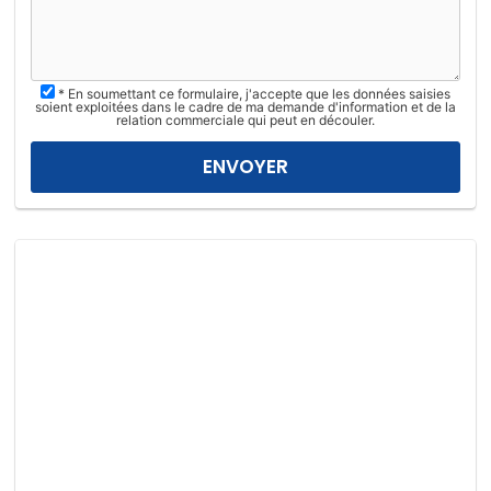
l
e
z
* En soumettant ce formulaire, j'accepte que les données saisies
l
soient exploitées dans le cadre de ma demande d'information et de la
relation commerciale qui peut en découler.
a
i
s
s
e
r
c
e
c
h
a
m
p
v