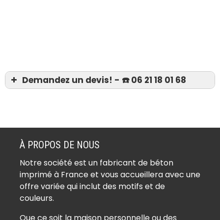
Demandez un devis! - ☎️ 06 21 18 01 68
Devis 06 21 18 01 68
Béton imprimé Aubervilliers (93300)
Béton imprimé Aulnay-sous-Bois
À PROPOS DE NOUS
(93600)
Notre société est un fabricant de béton
Béton imprimé Bagnolet (93170)
imprimé à France et vous accueillera avec une
Béton imprimé Bobigny (93000)
offre variée qui inclut des motifs et de
Béton imprimé Bondy (93140)
couleurs.
Béton imprimé Clichy-sous-Bois
Que ce soit la maison personnelle ou des