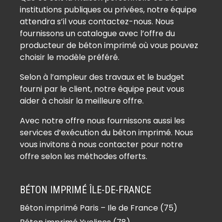
(93390)
institutions publiques ou privées, notre équipe
Béton imprimé Coubron (93470)
attendra s’il vous contactez-nous. Nous
Béton imprimé Drancy (93700)
fournissons un catalogue avec l’offre du
Béton imprimé Dugny (93440)
producteur de béton imprimé où vous pouvez
Béton imprimé Épinay-sur-Seine
choisir le modèle préféré.
(93800)
Selon à l’ampleur des travaux et le budget
Béton imprimé Gagny (93220)
fourni par le client, notre équipe peut vous
Béton imprimé Gournay-sur-Marne
aider à choisir la meilleure offre.
(93460)
Avec notre offre nous fournissons aussi les
Béton imprimé L’Île-Saint-Denis
services d’exécution du béton imprimé. Nous
(93450)
vous invitons à nous contacter pour notre
offre selon les méthodes offerts.
Béton imprimé La Courneuve
(93120)
BÉTON IMPRIMÉ ÎLE-DE-FRANCE
Béton imprimé Le Blanc-Mesnil
(93150)
Béton imprimé Paris – Ile de France (75)
Béton imprimé Le Bourget (93350)