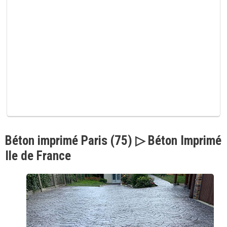
p
v
i
d
e
.
Béton imprimé Paris (75) ▷ Béton Imprimé
Ile de France