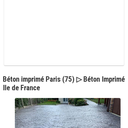
p
v
i
d
e
.
Béton imprimé Paris (75) ▷ Béton Imprimé
Ile de France