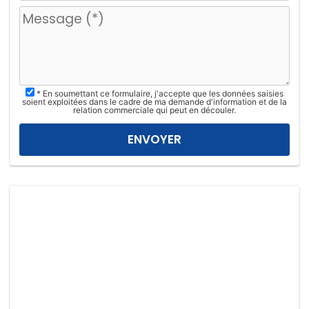
u
i
l
l
e
z
* En soumettant ce formulaire, j'accepte que les données saisies
l
soient exploitées dans le cadre de ma demande d'information et de la
relation commerciale qui peut en découler.
a
i
s
s
e
r
c
e
c
h
a
m