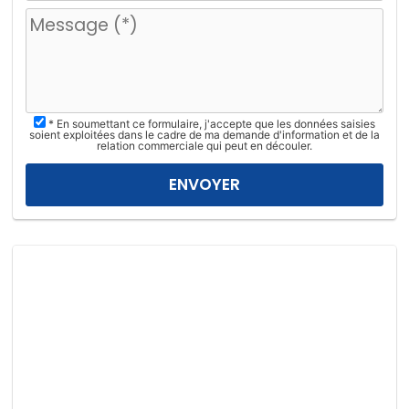
u
i
l
l
e
z
* En soumettant ce formulaire, j'accepte que les données saisies
l
soient exploitées dans le cadre de ma demande d'information et de la
relation commerciale qui peut en découler.
a
i
s
s
e
r
c
e
c
h
a
m