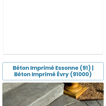
p
v
i
d
e
.
Béton Imprimé Essonne (91) |
Béton Imprimé Évry (91000)