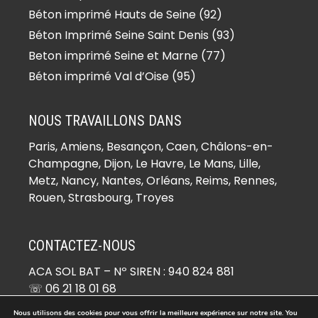
Béton imprimé Boissy-le-Sec
Béton imprimé Hauts de Seine (92)
(91870)
Béton Imprimé Seine Saint Denis (93)
Béton imprimé Boissy-sous-Saint-
Beton imprimé Seine et Marne (77)
Yon (91790)
Béton imprimé Val d’Oise (95)
Béton imprimé Bondoufle (91070)
Béton imprimé Boullay-les-Troux
NOUS TRAVAILLONS DANS
(91470)
Paris,
Amiens
, Besançon, Caen, Châlons-en-
Béton imprimé Bouray-sur-Juine
Champagne, Dijon, Le Havre, Le Mans, Lille,
(91850)
Metz, Nancy, Nantes, Orléans, Reims, Rennes,
Béton imprimé Boussy-Saint-
Rouen, Strasbourg, Troyes
Antoine (91800)
Béton imprimé Boutervilliers (91150)
CONTACTEZ-NOUS
Béton imprimé Boutigny-sur-
ACA SOL BAT
– Nº SIREN : 940 824 881
Essonne (91820)
☏ 06 21 18 01 68
Béton imprimé Bouville (91880)
✉ devis@beton-imprime.org
Béton imprimé Brétigny-sur-Orge
Nous utilisons des cookies pour vous offrir la meilleure expérience sur notre site. You