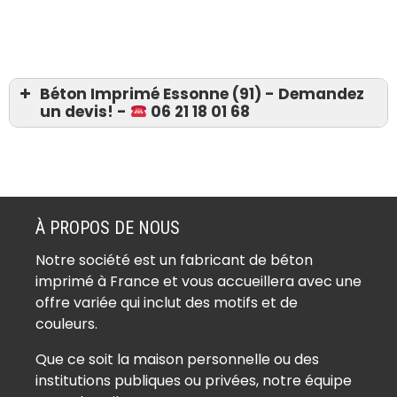
Béton Imprimé Essonne (91) - Demandez
un devis! -
06 21 18 01 68
Devis 06 21 18 01 68
Béton imprimé Abbéville-la-Rivière
(91150)
À PROPOS DE NOUS
Béton imprimé Angerville (91670)
Notre société est un fabricant de béton
Béton imprimé Angervilliers (91470)
imprimé à France et vous accueillera avec une
Béton imprimé Arpajon (91290)
offre variée qui inclut des motifs et de
Béton imprimé Arrancourt (91690)
couleurs.
Béton imprimé Athis-Mons (91200)
Que ce soit la maison personnelle ou des
Béton imprimé Authon-la-Plaine
institutions publiques ou privées, notre équipe
(91410)