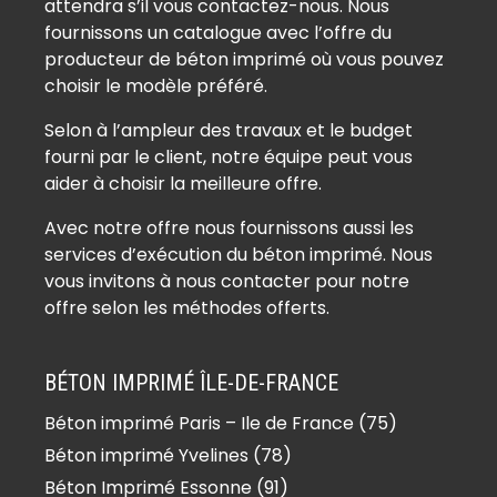
attendra s’il vous contactez-nous. Nous
Béton imprimé Auvernaux (91830)
fournissons un catalogue avec l’offre du
Béton imprimé Auvers-Saint-
producteur de béton imprimé où vous pouvez
Georges (91580)
choisir le modèle préféré.
Béton imprimé Avrainville (91630)
Selon à l’ampleur des travaux et le budget
Béton imprimé Ballainvilliers (91160)
fourni par le client, notre équipe peut vous
Béton imprimé Ballancourt-sur-
aider à choisir la meilleure offre.
Essonne (91610)
Avec notre offre nous fournissons aussi les
Béton imprimé Baulne (91590)
services d’exécution du béton imprimé. Nous
Béton imprimé Bièvres (91570)
vous invitons à nous contacter pour notre
Béton imprimé Blandy (91150)
offre selon les méthodes offerts.
Béton imprimé Boigneville (91720)
Béton imprimé Bois-Herpin (91150)
BÉTON IMPRIMÉ ÎLE-DE-FRANCE
Béton imprimé Boissy-la-Rivière
Béton imprimé Paris – Ile de France (75)
(91690)
Béton imprimé Yvelines (78)
Béton imprimé Boissy-le-Cutté
(91590)
Béton Imprimé Essonne (91)