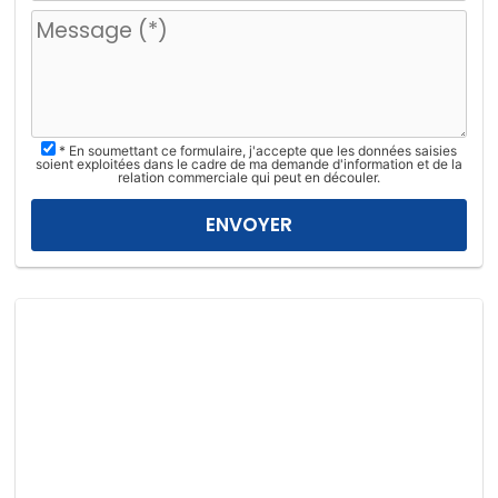
u
i
l
l
e
z
* En soumettant ce formulaire, j'accepte que les données saisies
l
soient exploitées dans le cadre de ma demande d'information et de la
relation commerciale qui peut en découler.
a
i
s
s
e
r
c
e
c
h
a
m