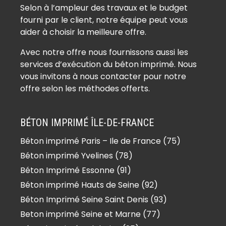
Béton imprimé Auffreville-Brasseuil
Selon à l’ampleur des travaux et le budget
(78930)
fourni par le client, notre équipe peut vous
Béton imprimé Aulnay-sur-Mauldre
aider à choisir la meilleure offre.
(78126)
Avec notre offre nous fournissons aussi les
Béton imprimé Auteuil (78770)
services d’exécution du béton imprimé. Nous
Béton imprimé Autouillet (78770)
vous invitons à nous contacter pour notre
Béton imprimé Bailly (78870)
offre selon les méthodes offerts.
Béton imprimé Bazainville (78550)
Béton imprimé Bazemont (78580)
BÉTON IMPRIMÉ ÎLE-DE-FRANCE
Béton imprimé Bazoches-sur-
Béton imprimé Paris – Ile de France (75)
Guyonne (78490)
Béton imprimé Yvelines (78)
Béton imprimé Béhoust (78910)
Béton imprimé Bennecourt (78270)
Béton Imprimé Essonne (91)
Béton imprimé Beynes (78650)
Béton imprimé Hauts de Seine (92)
Béton imprimé Blaru (78270)
Béton Imprimé Seine Saint Denis (93)
Béton imprimé Boinville-en-Mantois
Beton imprimé Seine et Marne (77)