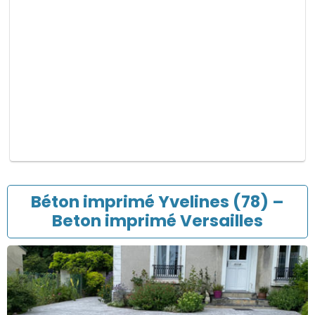
p
v
i
d
e
.
Béton imprimé Yvelines (78) –
Beton imprimé Versailles