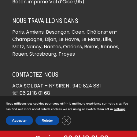
(78930)
Béton imprimé Val d’Oise (95)
Béton imprimé Boinville-le-Gaillard
(78660)
NOUS TRAVAILLONS DANS
Béton imprimé Boinvilliers (78200)
Paris,
Amiens
, Besançon, Caen, Châlons-en-
Béton imprimé Bois-d’Arcy (78390)
Champagne, Dijon, Le Havre, Le Mans, Lille,
Béton imprimé Boissets (78910)
Metz, Nancy, Nantes, Orléans, Reims, Rennes,
Béton imprimé Boissy-Mauvoisin
Rouen, Strasbourg, Troyes
(78200)
Béton imprimé Boissy-sans-Avoir
CONTACTEZ-NOUS
(78490)
ACA SOL BAT
– Nº SIREN : 940 824 881
Béton imprimé Bonnelles (78830)
☏ 06 21 18 01 68
Béton imprimé Bonnières-sur-Seine
✉ devis@beton-imprime.org
(78270)
Nous utilisons des cookies pour vous offrir la meilleure expérience sur notre site. You
26 RUE DE COCAGNE 95670 MARLY-LA-VILLE
can find out more about which cookies we are using or switch them off in
settings
.
Béton imprimé Bouafle (78410)
Fermer la bannière des cookies GDP
Béton imprimé Bougival (78380)
Accepter
Rejeter
© Copyright 2026 -
Béton Imprimé
. Tous droits réservés.
Béton imprimé Bourdonné (78113)