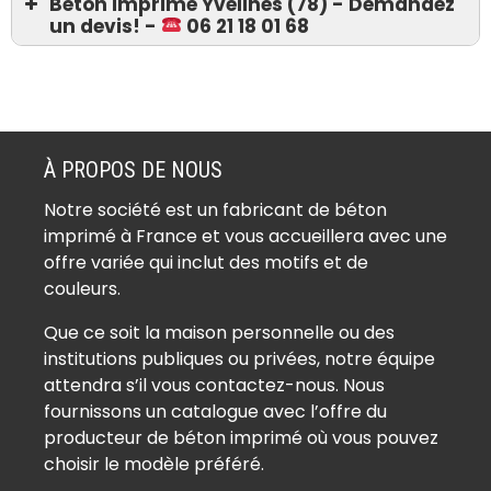
Béton imprimé Yvelines (78) - Demandez
un devis! -
06 21 18 01 68
Devis 06 21 18 01 68
Béton imprimé Ablis (78660)
Béton imprimé Achères (78260)
À PROPOS DE NOUS
Béton imprimé Adainville (78113)
Notre société est un fabricant de béton
Béton imprimé Aigremont (78240)
imprimé à France et vous accueillera avec une
Béton imprimé Allainville (78660)
offre variée qui inclut des motifs et de
Béton imprimé Andelu (78770)
couleurs.
Béton imprimé Andrésy (78570)
Que ce soit la maison personnelle ou des
Béton imprimé Arnouville-lès-
institutions publiques ou privées, notre équipe
Mantes (78790)
attendra s’il vous contactez-nous. Nous
Béton imprimé Aubergenville
fournissons un catalogue avec l’offre du
(78410)
producteur de béton imprimé où vous pouvez
Béton imprimé Auffargis (78610)
choisir le modèle préféré.