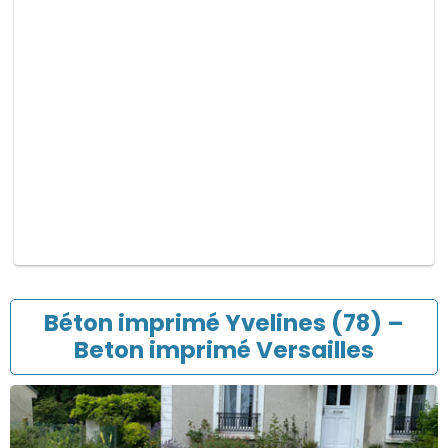
m
p
v
i
d
e
.
Béton imprimé Yvelines (78) –
Beton imprimé Versailles