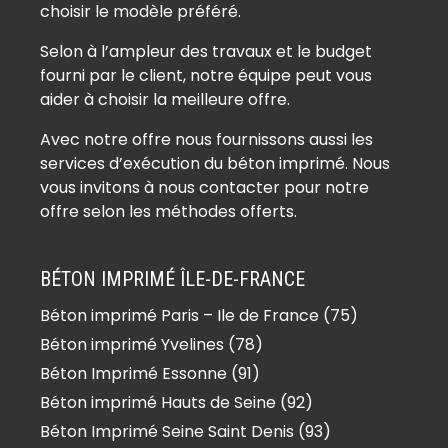
Béton imprimé Auffargis (78610)
choisir le modèle préféré.
Béton imprimé Auffreville-Brasseuil
Selon à l’ampleur des travaux et le budget
(78930)
fourni par le client, notre équipe peut vous
Béton imprimé Aulnay-sur-Mauldre
aider à choisir la meilleure offre.
(78126)
Avec notre offre nous fournissons aussi les
Béton imprimé Auteuil (78770)
services d’exécution du béton imprimé. Nous
Béton imprimé Autouillet (78770)
vous invitons à nous contacter pour notre
Béton imprimé Bailly (78870)
offre selon les méthodes offerts.
Béton imprimé Bazainville (78550)
Béton imprimé Bazemont (78580)
BÉTON IMPRIMÉ ÎLE-DE-FRANCE
Béton imprimé Bazoches-sur-
Béton imprimé Paris – Ile de France (75)
Guyonne (78490)
Béton imprimé Yvelines (78)
Béton imprimé Béhoust (78910)
Béton imprimé Bennecourt (78270)
Béton Imprimé Essonne (91)
Béton imprimé Beynes (78650)
Béton imprimé Hauts de Seine (92)
Béton imprimé Blaru (78270)
Béton Imprimé Seine Saint Denis (93)