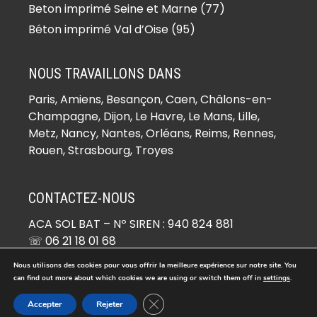
Béton imprimé Boinville-en-Mantois
Beton imprimé Seine et Marne (77)
(78930)
Béton imprimé Val d’Oise (95)
Béton imprimé Boinville-le-Gaillard
(78660)
NOUS TRAVAILLONS DANS
Béton imprimé Boinvilliers (78200)
Paris,
Amiens
, Besançon, Caen, Châlons-en-
Béton imprimé Bois-d’Arcy (78390)
Champagne, Dijon, Le Havre, Le Mans, Lille,
Béton imprimé Boissets (78910)
Metz, Nancy, Nantes, Orléans, Reims, Rennes,
Béton imprimé Boissy-Mauvoisin
Rouen, Strasbourg, Troyes
(78200)
Béton imprimé Boissy-sans-Avoir
CONTACTEZ-NOUS
(78490)
ACA SOL BAT
– Nº SIREN : 940 824 881
Béton imprimé Bonnelles (78830)
☏ 06 21 18 01 68
Béton imprimé Bonnières-sur-Seine
✉ devis@beton-imprime.org
(78270)
Nous utilisons des cookies pour vous offrir la meilleure expérience sur notre site. You
26 RUE DE COCAGNE 95670 MARLY-LA-VILLE
can find out more about which cookies we are using or switch them off in
settings
.
Béton imprimé Bouafle (78410)
Fermer la bannière des cookies GDP
Béton imprimé Bougival (78380)
Accepter
Rejeter
© Copyright 2026 -
Béton Imprimé
. Tous droits réservés.