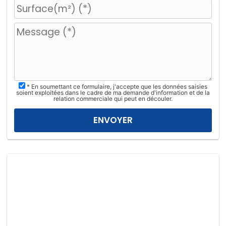
e
u
i
l
l
e
z
* En soumettant ce formulaire, j'accepte que les données saisies
l
soient exploitées dans le cadre de ma demande d'information et de la
relation commerciale qui peut en découler.
a
i
s
s
e
r
c
e
c
h
a