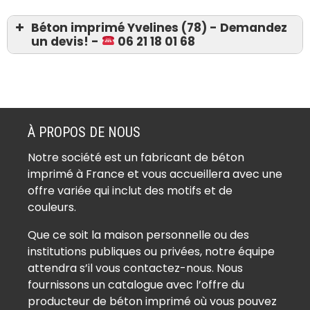
Béton imprimé Yvelines (78) - Demandez
un devis! -
06 21 18 01 68
Devis 06 21 18 01 68
Béton imprimé Ablis (78660)
Béton imprimé Achères (78260)
À PROPOS DE NOUS
Béton imprimé Adainville (78113)
Notre société est un fabricant de béton
Béton imprimé Aigremont (78240)
imprimé à France et vous accueillera avec une
Béton imprimé Allainville (78660)
offre variée qui inclut des motifs et de
Béton imprimé Andelu (78770)
couleurs.
Béton imprimé Andrésy (78570)
Que ce soit la maison personnelle ou des
Béton imprimé Arnouville-lès-
institutions publiques ou privées, notre équipe
Mantes (78790)
attendra s’il vous contactez-nous. Nous
Béton imprimé Aubergenville
fournissons un catalogue avec l’offre du
(78410)
producteur de béton imprimé où vous pouvez