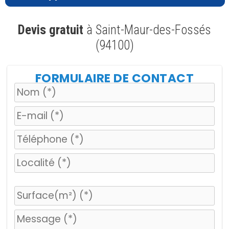
Devis gratuit
à Saint-Maur-des-Fossés
(94100)
FORMULAIRE DE CONTACT
V
e
u
i