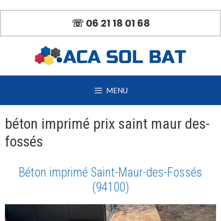
Aller
au
☏ 06 21 18 01 68
contenu
MENU
béton imprimé prix saint maur des-
fossés
Béton imprimé Saint-Maur-des-Fossés
(94100)