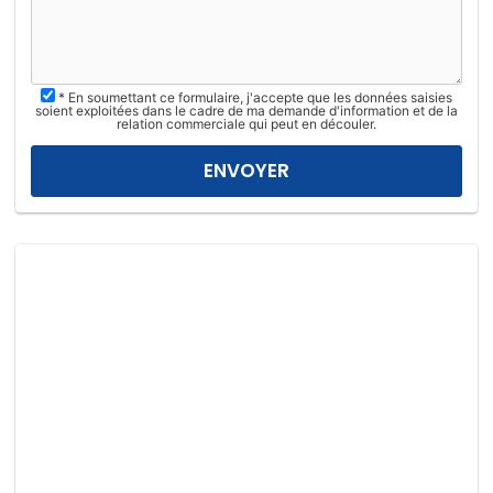
l
l
e
z
* En soumettant ce formulaire, j'accepte que les données saisies
l
soient exploitées dans le cadre de ma demande d'information et de la
relation commerciale qui peut en découler.
a
i
s
s
e
r
c
e
c
h
a
m
p
v