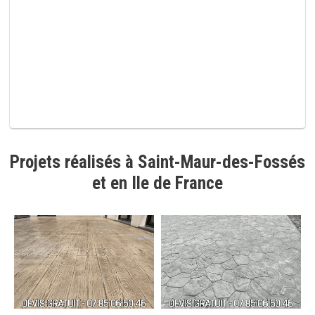
i
d
e
.
Projets réalisés à Saint-Maur-des-Fossés
et en Ile de France