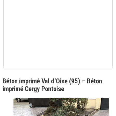
m
p
v
i
d
e
.
Béton imprimé Val d’Oise (95) – Béton
imprimé Cergy Pontoise