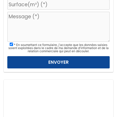
e
u
i
l
l
e
z
* En soumettant ce formulaire, j'accepte que les données saisies
l
soient exploitées dans le cadre de ma demande d'information et de la
relation commerciale qui peut en découler.
a
i
s
s
e
r
c
e
c
h
a