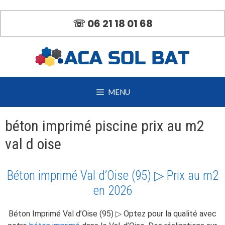
Aller
au
☏ 06 21 18 01 68
contenu
MENU
béton imprimé piscine prix au m2
val d oise
Béton imprimé Val d’Oise (95) ▷ Prix au m2
en 2026
Béton Imprimé Val d’Oise (95) ▷ Optez pour la qualité avec