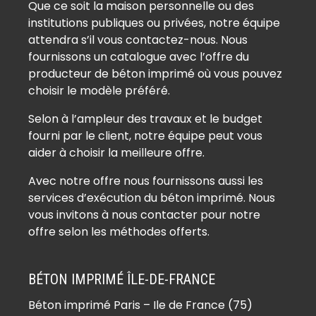
Que ce soit la maison personnelle ou des
Béton imprimé Arronville (95810)
institutions publiques ou privées, notre équipe
Béton imprimé Arthies (95420)
attendra s’il vous contactez-nous. Nous
Béton imprimé Asnières-sur-Oise
fournissons un catalogue avec l’offre du
(95270)
producteur de béton imprimé où vous pouvez
Béton imprimé Attainville (95570)
choisir le modèle préféré.
Béton imprimé Auvers-sur-Oise
Selon à l’ampleur des travaux et le budget
(95430)
fourni par le client, notre équipe peut vous
Béton imprimé Avernes (95450)
aider à choisir la meilleure offre.
Béton imprimé Baillet-en-France
Avec notre offre nous fournissons aussi les
(95560)
services d’exécution du béton imprimé. Nous
Béton imprimé Banthelu (95420)
vous invitons à nous contacter pour notre
Béton imprimé Beauchamp (95250)
offre selon les méthodes offerts.
Béton imprimé Beaumont-sur-Oise
(95260)
BÉTON IMPRIMÉ ÎLE-DE-FRANCE
Béton imprimé Bellefontaine
Béton imprimé Paris – Ile de France (75)
(95270)