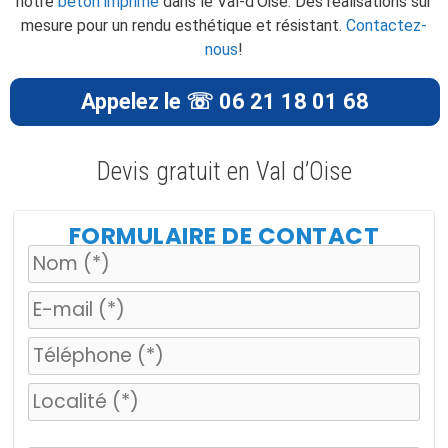
notre
béton imprimé
dans le Val-d’Oise. Des réalisations sur
mesure pour un rendu esthétique et résistant.
Contactez-
nous
!
Appelez le ☏ 06 21 18 01 68
Devis gratuit en Val d’Oise
FORMULAIRE DE CONTACT
V