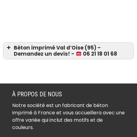
Béton imprimé Val d’Oise (95) -
Demandez un devis! -
06 21 18 01 68
Devis 06 21 18 01 68
Béton imprimé Ableiges (95450)
Béton imprimé Aincourt (95510)
À PROPOS DE NOUS
Béton imprimé Ambleville (95420)
Notre société est un fabricant de béton
Béton imprimé Amenucourt (95510)
imprimé à France et vous accueillera avec une
Béton imprimé Andilly (95580)
offre variée qui inclut des motifs et de
Béton imprimé Argenteuil (95100)
couleurs.
Béton imprimé Arnouville (95400)