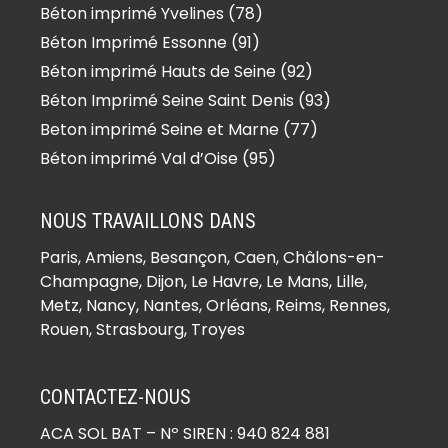
Béton imprimé Yvelines (78)
Béton imprimé Belloy-en-France
(95270)
Béton Imprimé Essonne (91)
Béton imprimé Bernes-sur-Oise
Béton imprimé Hauts de Seine (92)
(95340)
Béton Imprimé Seine Saint Denis (93)
Béton imprimé Berville (95810)
Beton imprimé Seine et Marne (77)
Béton imprimé Bessancourt
Béton imprimé Val d’Oise (95)
(95550)
Béton imprimé Béthemont-la-Forêt
NOUS TRAVAILLONS DANS
(95840)
Paris,
Amiens
, Besançon, Caen, Châlons-en-
Béton imprimé Bezons (95870)
Champagne, Dijon, Le Havre, Le Mans, Lille,
Béton imprimé Boisemont (95000)
Metz, Nancy, Nantes, Orléans, Reims, Rennes,
Béton imprimé Boissy-l’Aillerie
Rouen, Strasbourg, Troyes
(95650)
Béton imprimé Bonneuil-en-France
CONTACTEZ-NOUS
(95500)
ACA SOL BAT
– Nº SIREN : 940 824 881
Béton imprimé Bouffémont (95570)