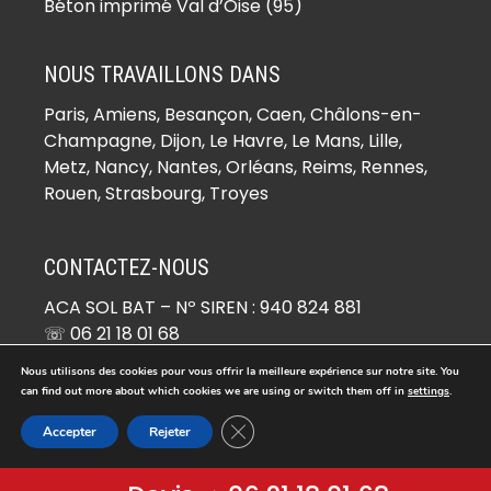
(78930)
Béton imprimé Val d’Oise (95)
Béton imprimé Boinville-le-Gaillard
(78660)
NOUS TRAVAILLONS DANS
Béton imprimé Boinvilliers (78200)
Paris,
Amiens
, Besançon, Caen, Châlons-en-
Béton imprimé Bois-d’Arcy (78390)
Champagne, Dijon, Le Havre, Le Mans, Lille,
Béton imprimé Boissets (78910)
Metz, Nancy, Nantes, Orléans, Reims, Rennes,
Béton imprimé Boissy-Mauvoisin
Rouen, Strasbourg, Troyes
(78200)
Béton imprimé Boissy-sans-Avoir
CONTACTEZ-NOUS
(78490)
ACA SOL BAT
– Nº SIREN : 940 824 881
Béton imprimé Bonnelles (78830)
☏ 06 21 18 01 68
Béton imprimé Bonnières-sur-Seine
✉ devis@beton-imprime.org
(78270)
Nous utilisons des cookies pour vous offrir la meilleure expérience sur notre site. You
26 RUE DE COCAGNE 95670 MARLY-LA-VILLE
can find out more about which cookies we are using or switch them off in
settings
.
Béton imprimé Bouafle (78410)
Fermer la bannière des cookies GDP
Béton imprimé Bougival (78380)
Accepter
Rejeter
© Copyright 2026 -
Béton Imprimé
. Tous droits réservés.
Béton imprimé Bourdonné (78113)