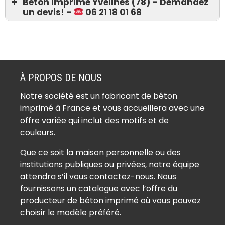
Béton imprimé Yvelines (78) - Demandez
un devis! -
06 21 18 01 68
Devis 06 21 18 01 68
Béton imprimé Ablis (78660)
Béton imprimé Achères (78260)
À PROPOS DE NOUS
Béton imprimé Adainville (78113)
Notre société est un fabricant de béton
Béton imprimé Aigremont (78240)
imprimé à France et vous accueillera avec une
Béton imprimé Allainville (78660)
offre variée qui inclut des motifs et de
Béton imprimé Andelu (78770)
couleurs.
Béton imprimé Andrésy (78570)
Que ce soit la maison personnelle ou des
Béton imprimé Arnouville-lès-
institutions publiques ou privées, notre équipe
Mantes (78790)
attendra s’il vous contactez-nous. Nous
Béton imprimé Aubergenville
fournissons un catalogue avec l’offre du
(78410)
producteur de béton imprimé où vous pouvez
Béton imprimé Auffargis (78610)
choisir le modèle préféré.