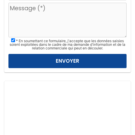
u
i
l
l
e
z
* En soumettant ce formulaire, j'accepte que les données saisies
l
soient exploitées dans le cadre de ma demande d'information et de la
relation commerciale qui peut en découler.
a
i
s
s
e
r
c
e
c
h
a
m