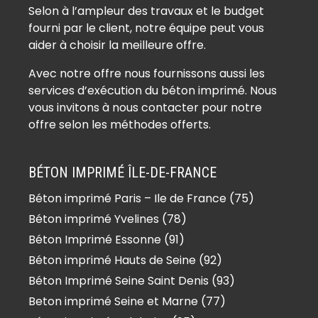
Béton imprimé Auffreville-Brasseuil
Selon à l’ampleur des travaux et le budget
(78930)
fourni par le client, notre équipe peut vous
Béton imprimé Aulnay-sur-Mauldre
aider à choisir la meilleure offre.
(78126)
Avec notre offre nous fournissons aussi les
Béton imprimé Auteuil (78770)
services d’exécution du béton imprimé. Nous
Béton imprimé Autouillet (78770)
vous invitons à nous contacter pour notre
Béton imprimé Bailly (78870)
offre selon les méthodes offerts.
Béton imprimé Bazainville (78550)
Béton imprimé Bazemont (78580)
BÉTON IMPRIMÉ ÎLE-DE-FRANCE
Béton imprimé Bazoches-sur-
Béton imprimé Paris – Ile de France (75)
Guyonne (78490)
Béton imprimé Yvelines (78)
Béton imprimé Béhoust (78910)
Béton imprimé Bennecourt (78270)
Béton Imprimé Essonne (91)
Béton imprimé Beynes (78650)
Béton imprimé Hauts de Seine (92)
Béton imprimé Blaru (78270)
Béton Imprimé Seine Saint Denis (93)
Béton imprimé Boinville-en-Mantois
Beton imprimé Seine et Marne (77)