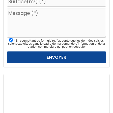
e
u
i
l
l
e
z
* En soumettant ce formulaire, j'accepte que les données saisies
l
soient exploitées dans le cadre de ma demande d'information et de la
relation commerciale qui peut en découler.
a
i
s
s
e
r
c
e
c
h
a