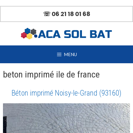
Aller
au
☏ 06 21 18 01 68
contenu
MENU
beton imprimé ile de france
Béton imprimé Noisy-le-Grand (93160)