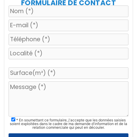
FORMULAIRE DE CONTACT
V
e
u
i
l
l
e
z
* En soumettant ce formulaire, j'accepte que les données saisies
l
soient exploitées dans le cadre de ma demande d'information et de la
relation commerciale qui peut en découler.
a