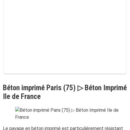
m
p
v
i
d
e
.
Béton imprimé Paris (75) ▷ Béton Imprimé
Ile de France
Le pavage en béton imprimé est particulièrement résistant