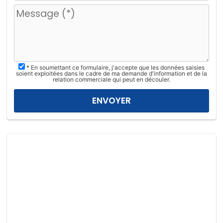
u
i
l
l
e
z
* En soumettant ce formulaire, j'accepte que les données saisies
l
soient exploitées dans le cadre de ma demande d'information et de la
relation commerciale qui peut en découler.
a
i
s
s
e
r
c
e
c
h
a
m