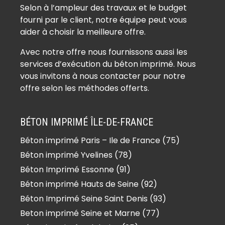
Béton imprimé Auffreville-Brasseuil
Selon à l’ampleur des travaux et le budget
(78930)
fourni par le client, notre équipe peut vous
Béton imprimé Aulnay-sur-Mauldre
aider à choisir la meilleure offre.
(78126)
Avec notre offre nous fournissons aussi les
Béton imprimé Auteuil (78770)
services d’exécution du béton imprimé. Nous
Béton imprimé Autouillet (78770)
vous invitons à nous contacter pour notre
Béton imprimé Bailly (78870)
offre selon les méthodes offerts.
Béton imprimé Bazainville (78550)
Béton imprimé Bazemont (78580)
BÉTON IMPRIMÉ ÎLE-DE-FRANCE
Béton imprimé Bazoches-sur-
Béton imprimé Paris – Ile de France (75)
Guyonne (78490)
Béton imprimé Yvelines (78)
Béton imprimé Béhoust (78910)
Béton imprimé Bennecourt (78270)
Béton Imprimé Essonne (91)
Béton imprimé Beynes (78650)
Béton imprimé Hauts de Seine (92)
Béton imprimé Blaru (78270)
Béton Imprimé Seine Saint Denis (93)
Béton imprimé Boinville-en-Mantois
Beton imprimé Seine et Marne (77)