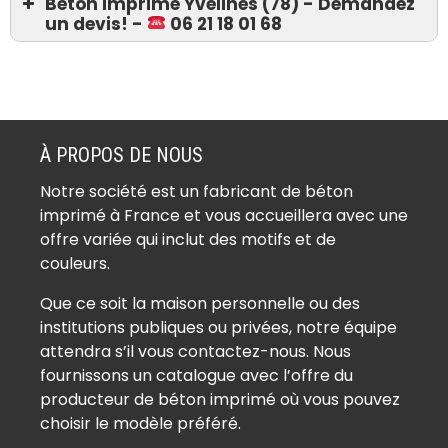
Béton imprimé Yvelines (78) - Demandez
un devis! -
06 21 18 01 68
Devis 06 21 18 01 68
Béton imprimé Ablis (78660)
Béton imprimé Achères (78260)
À PROPOS DE NOUS
Béton imprimé Adainville (78113)
Notre société est un fabricant de béton
Béton imprimé Aigremont (78240)
imprimé à France et vous accueillera avec une
Béton imprimé Allainville (78660)
offre variée qui inclut des motifs et de
Béton imprimé Andelu (78770)
couleurs.
Béton imprimé Andrésy (78570)
Que ce soit la maison personnelle ou des
Béton imprimé Arnouville-lès-
institutions publiques ou privées, notre équipe
Mantes (78790)
attendra s’il vous contactez-nous. Nous
Béton imprimé Aubergenville
fournissons un catalogue avec l’offre du
(78410)
producteur de béton imprimé où vous pouvez
Béton imprimé Auffargis (78610)
choisir le modèle préféré.