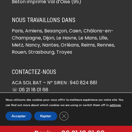
(78930)
Béton imprimé Val d’Oise (95)
Béton imprimé Boinville-le-Gaillard
(78660)
NOUS TRAVAILLONS DANS
Béton imprimé Boinvilliers (78200)
Paris,
Amiens
, Besançon, Caen, Châlons-en-
Béton imprimé Bois-d’Arcy (78390)
Champagne, Dijon, Le Havre, Le Mans, Lille,
Béton imprimé Boissets (78910)
Metz, Nancy, Nantes, Orléans, Reims, Rennes,
Béton imprimé Boissy-Mauvoisin
Rouen, Strasbourg, Troyes
(78200)
Béton imprimé Boissy-sans-Avoir
CONTACTEZ-NOUS
(78490)
ACA SOL BAT
– Nº SIREN : 940 824 881
Béton imprimé Bonnelles (78830)
☏ 06 21 18 01 68
Béton imprimé Bonnières-sur-Seine
✉ devis@beton-imprime.org
(78270)
Nous utilisons des cookies pour vous offrir la meilleure expérience sur notre site. You
26 RUE DE COCAGNE 95670 MARLY-LA-VILLE
can find out more about which cookies we are using or switch them off in
settings
.
Béton imprimé Bouafle (78410)
Fermer la bannière des cookies GDP
Béton imprimé Bougival (78380)
Accepter
Rejeter
© Copyright 2026 -
Béton Imprimé
. Tous droits réservés.
Béton imprimé Bourdonné (78113)