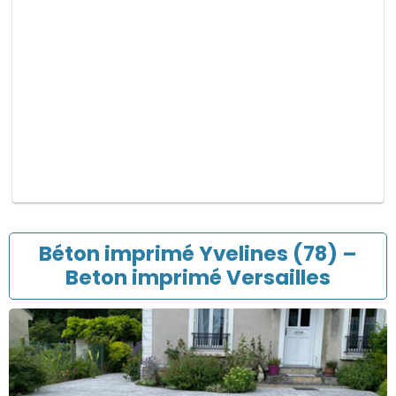
p
v
i
d
e
.
Béton imprimé Yvelines (78) –
Beton imprimé Versailles