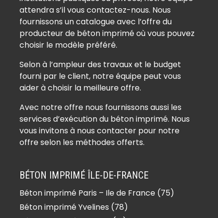
Béton imprimé Arthies (95420)
attendra s’il vous contactez-nous. Nous
Béton imprimé Asnières-sur-Oise
fournissons un catalogue avec l’offre du
(95270)
producteur de béton imprimé où vous pouvez
Béton imprimé Attainville (95570)
choisir le modèle préféré.
Béton imprimé Auvers-sur-Oise
Selon à l’ampleur des travaux et le budget
(95430)
fourni par le client, notre équipe peut vous
Béton imprimé Avernes (95450)
aider à choisir la meilleure offre.
Béton imprimé Baillet-en-France
Avec notre offre nous fournissons aussi les
(95560)
services d’exécution du béton imprimé. Nous
Béton imprimé Banthelu (95420)
vous invitons à nous contacter pour notre
Béton imprimé Beauchamp (95250)
offre selon les méthodes offerts.
Béton imprimé Beaumont-sur-Oise
(95260)
BÉTON IMPRIMÉ ÎLE-DE-FRANCE
Béton imprimé Bellefontaine
Béton imprimé Paris – Ile de France (75)
(95270)
Béton imprimé Yvelines (78)
Béton imprimé Belloy-en-France