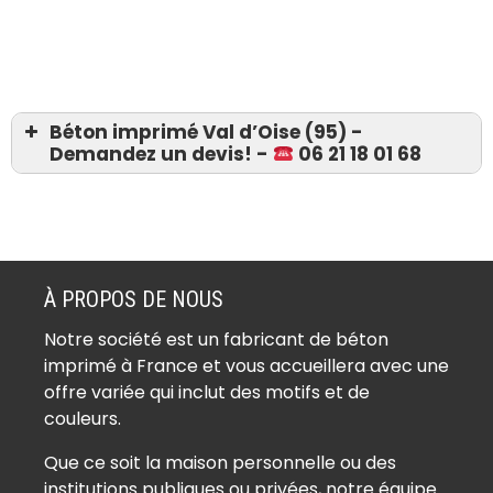
Béton imprimé Val d’Oise (95) -
Demandez un devis! -
06 21 18 01 68
Devis 06 21 18 01 68
Béton imprimé Ableiges (95450)
Béton imprimé Aincourt (95510)
À PROPOS DE NOUS
Béton imprimé Ambleville (95420)
Notre société est un fabricant de béton
Béton imprimé Amenucourt (95510)
imprimé à France et vous accueillera avec une
Béton imprimé Andilly (95580)
offre variée qui inclut des motifs et de
Béton imprimé Argenteuil (95100)
couleurs.
Béton imprimé Arnouville (95400)
Que ce soit la maison personnelle ou des
Béton imprimé Arronville (95810)
institutions publiques ou privées, notre équipe