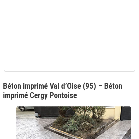
p
v
i
d
e
.
Béton imprimé Val d’Oise (95) – Béton
imprimé Cergy Pontoise