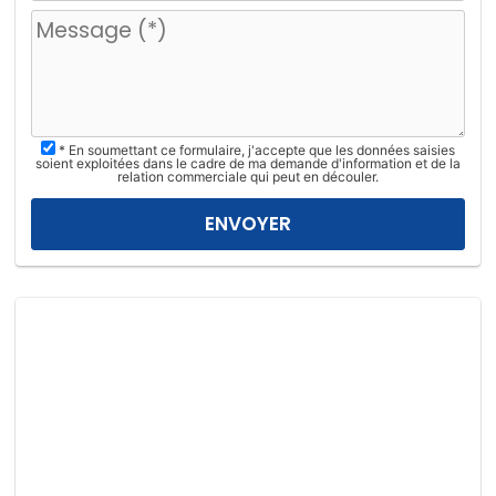
u
i
l
l
e
z
* En soumettant ce formulaire, j'accepte que les données saisies
l
soient exploitées dans le cadre de ma demande d'information et de la
relation commerciale qui peut en découler.
a
i
s
s
e
r
c
e
c
h
a
m