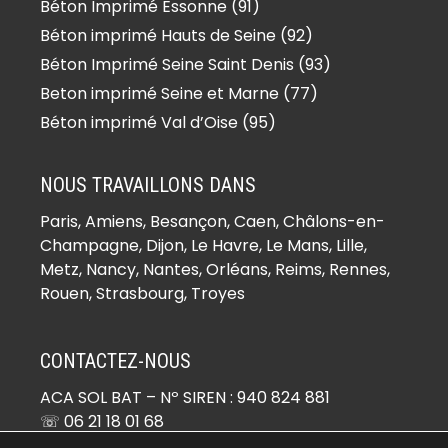
(95270)
Béton Imprimé Essonne (91)
Béton imprimé Bernes-sur-Oise
Béton imprimé Hauts de Seine (92)
(95340)
Béton Imprimé Seine Saint Denis (93)
Béton imprimé Berville (95810)
Beton imprimé Seine et Marne (77)
Béton imprimé Bessancourt
Béton imprimé Val d’Oise (95)
(95550)
Béton imprimé Béthemont-la-Forêt
NOUS TRAVAILLONS DANS
(95840)
Paris,
Amiens
, Besançon, Caen, Châlons-en-
Béton imprimé Bezons (95870)
Champagne, Dijon, Le Havre, Le Mans, Lille,
Béton imprimé Boisemont (95000)
Metz, Nancy, Nantes, Orléans, Reims, Rennes,
Béton imprimé Boissy-l’Aillerie
Rouen, Strasbourg, Troyes
(95650)
Béton imprimé Bonneuil-en-France
CONTACTEZ-NOUS
(95500)
ACA SOL BAT
– Nº SIREN : 940 824 881
Béton imprimé Bouffémont (95570)
☏ 06 21 18 01 68
Béton imprimé Bouqueval (95720)
✉ devis@beton-imprime.org