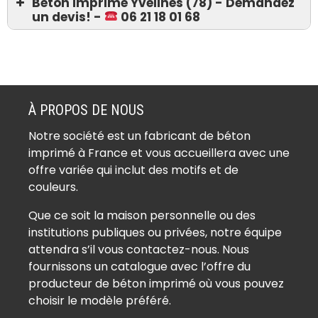
Béton imprimé Yvelines (78) - Demandez
un devis! -
06 21 18 01 68
Devis 06 21 18 01 68
Béton imprimé Ablis (78660)
Béton imprimé Achères (78260)
À PROPOS DE NOUS
Béton imprimé Adainville (78113)
Notre société est un fabricant de béton
Béton imprimé Aigremont (78240)
imprimé à France et vous accueillera avec une
Béton imprimé Allainville (78660)
offre variée qui inclut des motifs et de
Béton imprimé Andelu (78770)
couleurs.
Béton imprimé Andrésy (78570)
Que ce soit la maison personnelle ou des
Béton imprimé Arnouville-lès-
institutions publiques ou privées, notre équipe
Mantes (78790)
attendra s’il vous contactez-nous. Nous
Béton imprimé Aubergenville
fournissons un catalogue avec l’offre du
(78410)
producteur de béton imprimé où vous pouvez
Béton imprimé Auffargis (78610)
choisir le modèle préféré.