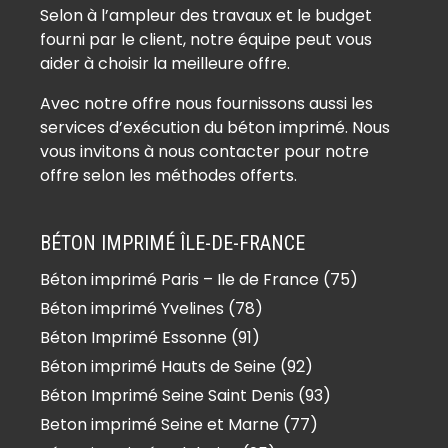
Béton imprimé Auffreville-Brasseuil
Selon à l’ampleur des travaux et le budget
(78930)
fourni par le client, notre équipe peut vous
Béton imprimé Aulnay-sur-Mauldre
aider à choisir la meilleure offre.
(78126)
Avec notre offre nous fournissons aussi les
Béton imprimé Auteuil (78770)
services d’exécution du béton imprimé. Nous
Béton imprimé Autouillet (78770)
vous invitons à nous contacter pour notre
Béton imprimé Bailly (78870)
offre selon les méthodes offerts.
Béton imprimé Bazainville (78550)
Béton imprimé Bazemont (78580)
BÉTON IMPRIMÉ ÎLE-DE-FRANCE
Béton imprimé Bazoches-sur-
Béton imprimé Paris – Ile de France (75)
Guyonne (78490)
Béton imprimé Yvelines (78)
Béton imprimé Béhoust (78910)
Béton imprimé Bennecourt (78270)
Béton Imprimé Essonne (91)
Béton imprimé Beynes (78650)
Béton imprimé Hauts de Seine (92)
Béton imprimé Blaru (78270)
Béton Imprimé Seine Saint Denis (93)
Béton imprimé Boinville-en-Mantois
Beton imprimé Seine et Marne (77)