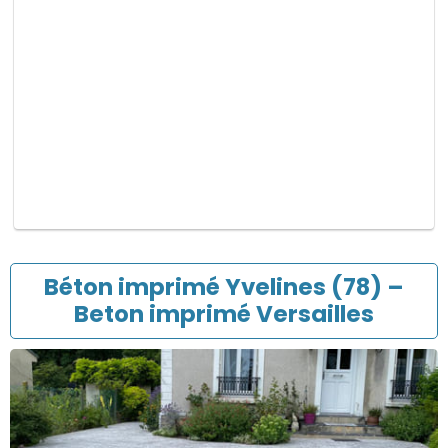
p
v
i
d
e
.
Béton imprimé Yvelines (78) –
Beton imprimé Versailles