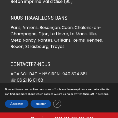
(78930)
Béton imprimé Val d’Oise (95)
Béton imprimé Boinville-le-Gaillard
(78660)
NOUS TRAVAILLONS DANS
Béton imprimé Boinvilliers (78200)
Paris,
Amiens
, Besançon, Caen, Châlons-en-
Béton imprimé Bois-d’Arcy (78390)
Champagne, Dijon, Le Havre, Le Mans, Lille,
Béton imprimé Boissets (78910)
Metz, Nancy, Nantes, Orléans, Reims, Rennes,
Béton imprimé Boissy-Mauvoisin
Rouen, Strasbourg, Troyes
(78200)
Béton imprimé Boissy-sans-Avoir
CONTACTEZ-NOUS
(78490)
ACA SOL BAT
– Nº SIREN : 940 824 881
Béton imprimé Bonnelles (78830)
☏ 06 21 18 01 68
Béton imprimé Bonnières-sur-Seine
✉ devis@beton-imprime.org
(78270)
Nous utilisons des cookies pour vous offrir la meilleure expérience sur notre site. You
26 RUE DE COCAGNE 95670 MARLY-LA-VILLE
can find out more about which cookies we are using or switch them off in
settings
.
Béton imprimé Bouafle (78410)
Fermer la bannière des cookies GDP
Béton imprimé Bougival (78380)
Accepter
Rejeter
© Copyright 2026 -
Béton Imprimé
. Tous droits réservés.
Béton imprimé Bourdonné (78113)