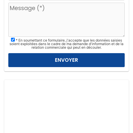
u
i
l
l
e
z
* En soumettant ce formulaire, j'accepte que les données saisies
l
soient exploitées dans le cadre de ma demande d'information et de la
relation commerciale qui peut en découler.
a
i
s
s
e
r
c
e
c
h
a
m