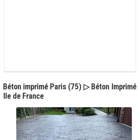
p
v
i
d
e
.
Béton imprimé Paris (75) ▷ Béton Imprimé
Ile de France