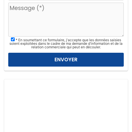
u
i
l
l
e
z
* En soumettant ce formulaire, j'accepte que les données saisies
l
soient exploitées dans le cadre de ma demande d'information et de la
relation commerciale qui peut en découler.
a
i
s
s
e
r
c
e
c
h
a
m