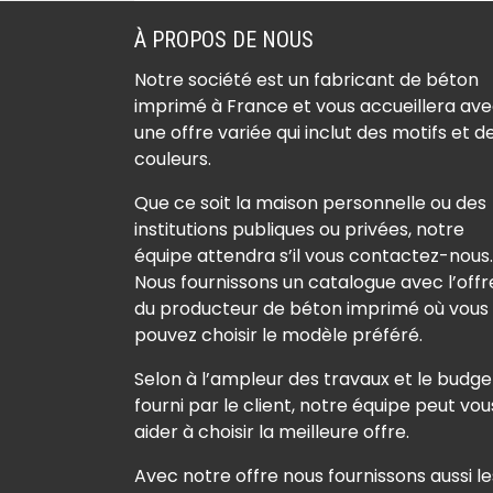
(78660)
Béton imprimé Achères
À PROPOS DE NOUS
(78260)
Notre société est un fabricant de béton
Béton imprimé Adainvill
imprimé à France et vous accueillera av
(78113)
une offre variée qui inclut des motifs et d
Béton imprimé Aigremo
couleurs.
(78240)
Que ce soit la maison personnelle ou des
Béton imprimé Allainvill
institutions publiques ou privées, notre
(78660)
équipe attendra s’il vous contactez-nous.
Béton imprimé Andelu
Nous fournissons un catalogue avec l’offr
du producteur de béton imprimé où vous
(78770)
pouvez choisir le modèle préféré.
Béton imprimé Andrésy
(78570)
Selon à l’ampleur des travaux et le budge
Béton imprimé Arnouvil
fourni par le client, notre équipe peut vou
aider à choisir la meilleure offre.
lès-Mantes (78790)
Béton imprimé
Avec notre offre nous fournissons aussi le