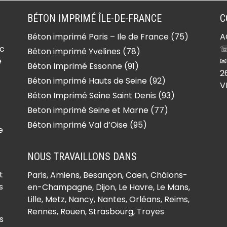
Garancières (78890)
Béton imprimé Gargenville
BÉTON IMPRIMÉ ÎLE-DE-FRANCE
C
(78440)
Béton imprimé Paris – Ile de France (75)
A
e
Béton imprimé Gazeran
ec
☏
Béton imprimé Yvelines (78)
(78125)
e
✉
Béton Imprimé Essonne (91)
nt
Béton imprimé
2
Béton imprimé Hauts de Seine (92)
V
Gommecourt (78270)
Béton Imprimé Seine Saint Denis (93)
e
Béton imprimé Goupillières
Beton imprimé Seine et Marne (77)
(78770)
Béton imprimé Val d’Oise (95)
Béton imprimé
e
Goussonville (78930)
NOUS TRAVAILLONS DANS
Béton imprimé
Grandchamp (78113)
t
Paris,
Amiens
, Besançon, Caen, Châlons-
le-
Béton imprimé Gressey
s
en-Champagne, Dijon, Le Havre, Le Mans,
Lille, Metz, Nancy, Nantes, Orléans, Reims,
(78550)
Rennes, Rouen, Strasbourg, Troyes
Béton imprimé Grosrouvre
s