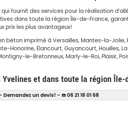
ui fournit des services pour la réalisation d’all
ives dans toute la région Île-de-France, garant
x prix les plus avantageux!
 béton imprimé à Versailles, Mantes-la-Jolie,
e-Honorine, Élancourt, Guyancourt, Houilles, L
ontigny-le-Bretonneux, Marly-le-Roi, Plaisir, Pois
s Yvelines et dans toute la région Île
 Demandez un devis! - ☎️ 06 21 18 01 68
Devis 06 21 18 01 68
Béton imprimé