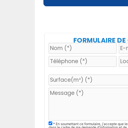
FORMULAIRE D
V
e
u
i
l
l
e
z
* En soumettant ce formulaire, j'accepte que le
dans le cadre de ma demande d'information et de 