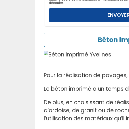
l
découler.
a
i
s
s
e
Béton im
r
c
e
c
h
Pour la réalisation de pavages
a
m
Le béton imprimé a un temps d’
p
v
De plus, en choisissant de réal
i
d’ardoise, de granit ou de roche
d
l’utilisation des matériaux qu’il i
e