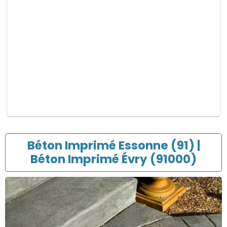
p
v
i
d
e
.
Béton Imprimé Essonne (91) |
Béton Imprimé Évry (91000)