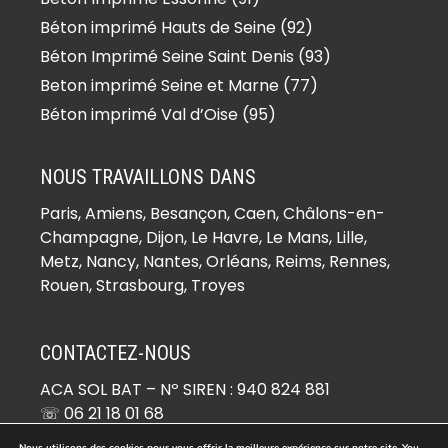
(91590)
Béton imprimé Boissy-le-Sec
Béton imprimé Hauts de Seine (92)
(91870)
Béton Imprimé Seine Saint Denis (93)
Béton imprimé Boissy-sous-Saint-
Beton imprimé Seine et Marne (77)
Yon (91790)
Béton imprimé Val d’Oise (95)
Béton imprimé Bondoufle (91070)
Béton imprimé Boullay-les-Troux
NOUS TRAVAILLONS DANS
(91470)
Paris,
Amiens
, Besançon, Caen, Châlons-en-
Béton imprimé Bouray-sur-Juine
Champagne, Dijon, Le Havre, Le Mans, Lille,
(91850)
Metz, Nancy, Nantes, Orléans, Reims, Rennes,
Béton imprimé Boussy-Saint-
Rouen, Strasbourg, Troyes
Antoine (91800)
Béton imprimé Boutervilliers (91150)
CONTACTEZ-NOUS
Béton imprimé Boutigny-sur-
ACA SOL BAT
– Nº SIREN : 940 824 881
Essonne (91820)
☏ 06 21 18 01 68
Béton imprimé Bouville (91880)
✉ devis@beton-imprime.org