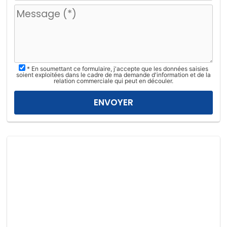
u
i
l
l
e
z
* En soumettant ce formulaire, j'accepte que les données saisies
l
soient exploitées dans le cadre de ma demande d'information et de la
relation commerciale qui peut en découler.
a
i
s
s
e
r
c
e
c
h
a
m