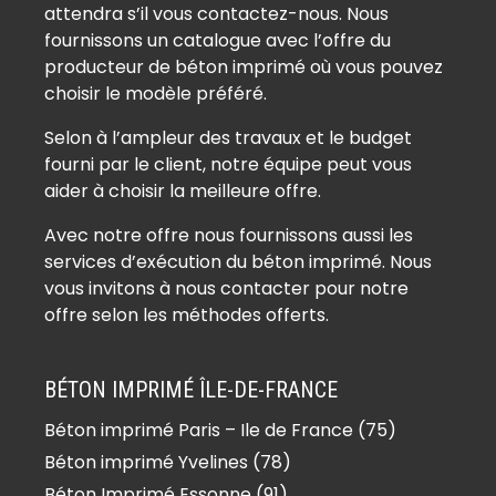
(91410)
attendra s’il vous contactez-nous. Nous
Béton imprimé Auvernaux (91830)
fournissons un catalogue avec l’offre du
Béton imprimé Auvers-Saint-
producteur de béton imprimé où vous pouvez
Georges (91580)
choisir le modèle préféré.
Béton imprimé Avrainville (91630)
Selon à l’ampleur des travaux et le budget
Béton imprimé Ballainvilliers (91160)
fourni par le client, notre équipe peut vous
Béton imprimé Ballancourt-sur-
aider à choisir la meilleure offre.
Essonne (91610)
Avec notre offre nous fournissons aussi les
Béton imprimé Baulne (91590)
services d’exécution du béton imprimé. Nous
Béton imprimé Bièvres (91570)
vous invitons à nous contacter pour notre
Béton imprimé Blandy (91150)
offre selon les méthodes offerts.
Béton imprimé Boigneville (91720)
Béton imprimé Bois-Herpin (91150)
BÉTON IMPRIMÉ ÎLE-DE-FRANCE
Béton imprimé Boissy-la-Rivière
Béton imprimé Paris – Ile de France (75)
(91690)
Béton imprimé Yvelines (78)
Béton imprimé Boissy-le-Cutté
Béton Imprimé Essonne (91)