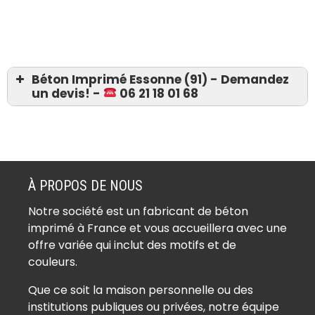
Béton Imprimé Essonne (91) - Demandez
un devis! -
06 21 18 01 68
Devis 06 21 18 01 68
Béton imprimé Abbéville-la-Rivière
(91150)
À PROPOS DE NOUS
Béton imprimé Angerville (91670)
Notre société est un fabricant de béton
Béton imprimé Angervilliers (91470)
imprimé à France et vous accueillera avec une
Béton imprimé Arpajon (91290)
offre variée qui inclut des motifs et de
Béton imprimé Arrancourt (91690)
couleurs.
Béton imprimé Athis-Mons (91200)
Que ce soit la maison personnelle ou des
Béton imprimé Authon-la-Plaine
institutions publiques ou privées, notre équipe