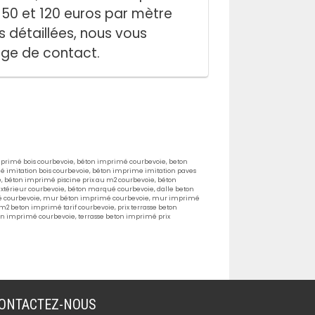
re 50 et 120 euros par mètre
 détaillées, nous vous
page de contact.
primé bois courbevoie
,
béton imprimé courbevoie
,
beton
 imitation bois courbevoie
,
béton imprime imitation paves
e
,
béton imprimé piscine prix au m2 courbevoie
,
béton
xtérieur courbevoie
,
béton marqué courbevoie
,
dalle beton
 courbevoie
,
mur béton imprimé courbevoie
,
mur imprimé
 m2 beton imprimé tarif courbevoie
,
prix terrasse beton
ton imprimé courbevoie
,
terrasse beton imprimé prix
ONTACTEZ-NOUS