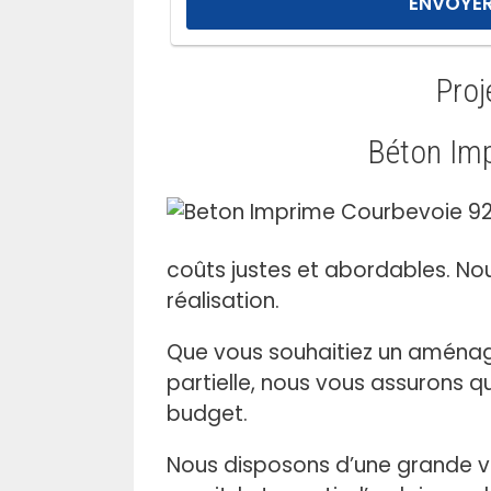
i
s
s
Proj
e
r
c
Béton Imp
e
c
h
a
coûts justes et abordables. No
m
réalisation.
p
v
Que vous souhaitiez un aménag
i
partielle, nous vous assurons q
d
budget.
e
.
Nous disposons d’une grande var