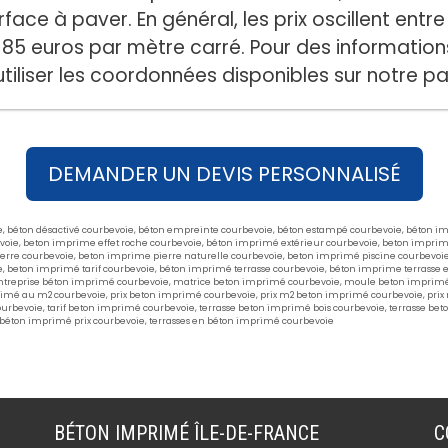
surface à paver. En général, les prix oscillent ent
85 euros par mètre carré. Pour des informations
utiliser les coordonnées disponibles sur notre 
DEMANDER UN DEVIS PERSONNALISÉ
e
,
béton désactivé courbevoie
,
béton empreinte courbevoie
,
béton estampé courbevoie
,
béton im
voie
,
beton imprime effet roche courbevoie
,
béton imprimé extérieur courbevoie
,
beton imprimé
erre courbevoie
,
beton imprime pierre naturelle courbevoie
,
beton imprimé piscine courbevoi
e
,
beton imprimé tarif courbevoie
,
béton imprimé terrasse courbevoie
,
béton imprime terrasse e
ntreprise béton imprimé courbevoie
,
matrice beton imprimé courbevoie
,
moule beton imprimé
rimé au m2 courbevoie
,
prix beton imprimé courbevoie
,
prix m2 beton imprimé courbevoie
,
prix
ourbevoie
,
tarif beton imprimé courbevoie
,
terrasse beton imprimé bois courbevoie
,
terrasse be
 béton imprimé prix courbevoie
,
terrasses en béton imprimé courbevoie
BÉTON IMPRIMÉ ÎLE-DE-FRANCE
C