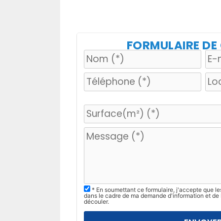
FORMULAIRE D
V
e
u
i
l
l
e
z
* En soumettant ce formulaire, j'accepte que le
dans le cadre de ma demande d'information et de 
l
découler.
a