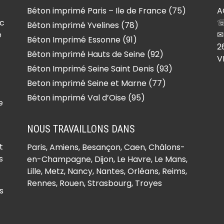
Béton imprimé Paris – Ile de France (75)
A
ec
☏
Béton imprimé Yvelines (78)
e
✉
Béton Imprimé Essonne (91)
2
Béton imprimé Hauts de Seine (92)
V
Béton Imprimé Seine Saint Denis (93)
Beton imprimé Seine et Marne (77)
Béton imprimé Val d’Oise (95)
e
NOUS TRAVAILLONS DANS
t
Paris,
Amiens
, Besançon, Caen, Châlons-
s
en-Champagne, Dijon, Le Havre, Le Mans,
Lille, Metz, Nancy, Nantes, Orléans, Reims,
Rennes, Rouen, Strasbourg, Troyes
s