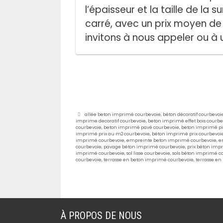
l’épaisseur et la taille de la 
carré, avec un prix moyen de 
invitons à nous appeler ou à 
Étiquettes
allée beton imprimé courbevoie
,
béton décoratif courbevoi
imprime decoratif courbevoie
,
beton imprimé effet bois courbe
courbevoie
,
beton imprimé pavé courbevoie
,
beton imprimé pi
imprimé prix au m2 courbevoie
,
béton imprimé prix courbevoi
imprimé courbevoie
,
empreinte beton imprimé courbevoie
,
e
courbevoie
,
pavage béton imprimé courbevoie
,
prix béton imp
imprimé courbevoie
,
sol lisse courbevoie
,
sols béton imprimé c
courbevoie
,
terrasse en beton imprimé courbevoie
,
terrasse en
À PROPOS DE NOUS